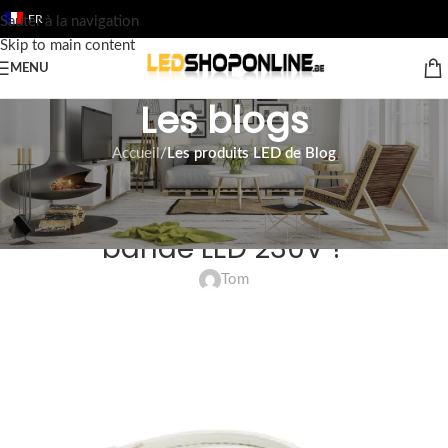
FR
Sauter à la navigation
Skip to main content
MENU
Les blogs
Accueil
/
Les produits LED de Blog
LES PRODUITS LED DE BLOG
Comment connecter une
bande LED 230V ?
Tom