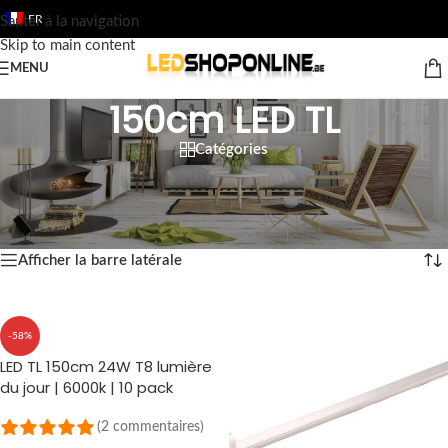
FR
Sauter à la navigation
Skip to main content
MENU
150cm LED TL
Catégories
Accueil
/
Boutique
/
Sortie
/
TUBES FLUORESCENTS DE LED
/
150cm LED TL
5 résultats affichés
Afficher la barre latérale
-58%
LED TL 150cm 24W T8 lumière
du jour | 6000k | 10 pack
(2 commentaires)