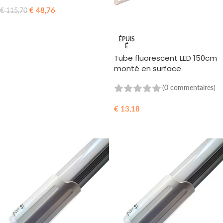
€
48,76
€
115,70
AJOUTER AU PANIER
ÉPUIS
É
Tube fluorescent LED 150cm
monté en surface
(0 commentaires)
€
13,18
LIRE LA SUITE