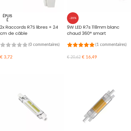
ÉPUIS
-20%
É
2x Raccords R7S libres + 24
9W LED R7s 118mm blanc
cm de câble
chaud 360° smart
(0 commentaires)
(1 commentaires)
€
3,72
€
16,49
€
20,62
LIRE LA SUITE
AJOUTER AU PANIER