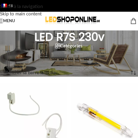
FR
Sauter à la navigation
Skip to main content
MENU
LED R7S 230v
Catégories
Accueil
/
Boutique
/
Sortie
/
LES LAMPES À LED
/
LED R7S 230v
7 résultats affichés
Afficher la barre latérale