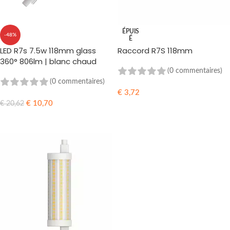
ÉPUIS
-48%
É
LED R7s 7.5w 118mm glass
Raccord R7S 118mm
360° 806lm | blanc chaud
3000k | Non-dimmable
(0 commentaires)
(0 commentaires)
€
3,72
€
10,70
€
20,62
LIRE LA SUITE
AJOUTER AU PANIER