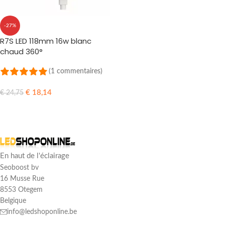
-27%
R7S LED 118mm 16w blanc
chaud 360°
(1 commentaires)
€
18,14
€
24,75
AJOUTER AU PANIER
En haut de l'éclairage
Seoboost bv
16 Musse Rue
8553 Otegem
Belgique
info@ledshoponline.be