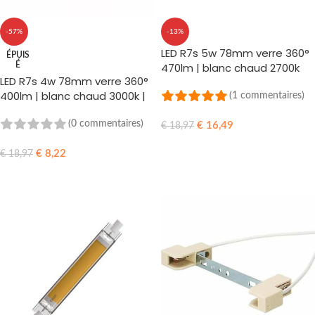
-57%
-13%
LED R7s 5w 78mm verre 360°
ÉPUIS
É
470lm | blanc chaud 2700k
LED R7s 4w 78mm verre 360°
400lm | blanc chaud 3000k |
(1 commentaires)
Dimmable
(0 commentaires)
€
16,49
€
18,97
AJOUTER AU PANIER
€
8,22
€
18,97
LIRE LA SUITE