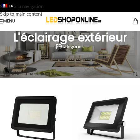
FR
Sauter à la navigation
Skip to main content
MENU
L'éclairage extérieur
Catégories
Accueil
/
Boutique
/
Sortie
/
Luminaires
/
L'éclairage extérieur
Affichage de 1–12 sur 53 résultats
Afficher la barre latérale