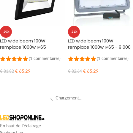
-20%
-21%
LED wide beam 100W -
LED wide beam 100W -
remplace 1000w IP65
remplace 1000w IP65 - 9 000
Lumens
(1 commentaires)
(1 commentaires)
€
65,29
€
65,29
€
81,82
€
82,64
AJOUTER AU PANIER
AJOUTER AU PANIER
Chargement...
En haut de l'éclairage
Seoboost bv