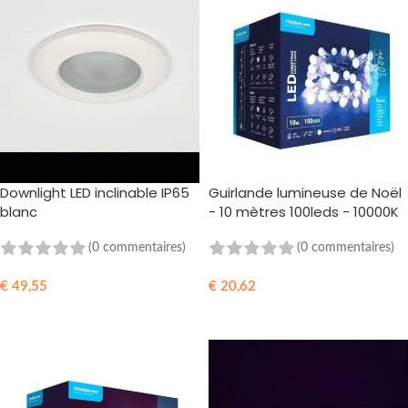
Downlight LED inclinable IP65
Guirlande lumineuse de Noël
blanc
- 10 mètres 100leds - 10000K
blanc lumière du jour -
Adaptateur 220V
(0 commentaires)
(0 commentaires)
€
49,55
€
20,62
AJOUTER AU PANIER
AJOUTER AU PANIER