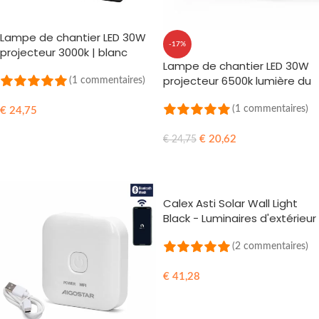
Lampe de chantier LED 30W
-17%
projecteur 3000k | blanc
Lampe de chantier LED 30W
chaud
projecteur 6500k lumière du
(1 commentaires)
jour
(1 commentaires)
€
24,75
AJOUTER AU PANIER
€
20,62
€
24,75
AJOUTER AU PANIER
Calex Asti Solar Wall Light
Black - Luminaires d'extérieur
solaires élégants
(2 commentaires)
€
41,28
AJOUTER AU PANIER