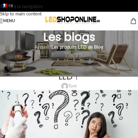
FR
Sauter à la navigation
Skip to main content
MENU
Les blogs
Accueil
/
Les produits LED de Blog
LES PRODUITS LED DE BLOG
Pourquoi acheter des lampes
LED ?
Tom