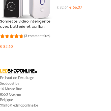
€
66,07
€
82,64
AJOUTER AU PANIER
Sonnette vidéo intelligente
avec batterie et carillon
(3 commentaires)
€
82,60
AJOUTER AU PANIER
En haut de l'éclairage
Seoboost bv
16 Musse Rue
8553 Otegem
Belgique
info@ledshoponline.be