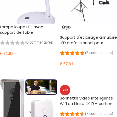
Lampe loupe LED avec
ÉPUIS
support de table
É
Support d'éclairage annulaire
LED professionnel pour
(0 commentaires)
smartphone 3000k-6500k
(2 commentaires)
€
81,82
AJOUTER AU PANIER
€
57,81
LIRE LA SUITE
-20%
Sonnette vidéo intelligente
Wifi ou filaire 2K IR + carillon
(7 commentaires)