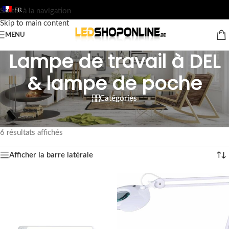
FR
Sauter à la navigation
Skip to main content
MENU
Lampe de travail à DEL
& lampe de poche
Catégories
Accueil
/
Boutique
/
Sortie
/
OUTIL
/
Lampe de travail à DEL & lampe de poche
6 résultats affichés
Afficher la barre latérale