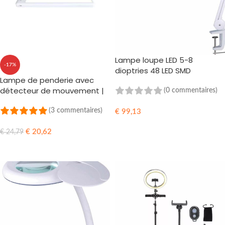
Lampe loupe LED 5-8
-17%
dioptries 48 LED SMD
Lampe de penderie avec
détecteur de mouvement |
(0 commentaires)
rechargeable par USB
(3 commentaires)
€
99,13
AJOUTER AU PANIER
€
20,62
€
24,79
AJOUTER AU PANIER