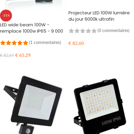
Projecteur LED 100W lumière
-21%
du jour 6000k ultrafin
LED wide beam 100W -
remplace 1000w IP65 - 9 000
(0 commentaires)
Lumens
(1 commentaires)
€
82,60
AJOUTER AU PANIER
€
65,29
€
82,64
AJOUTER AU PANIER