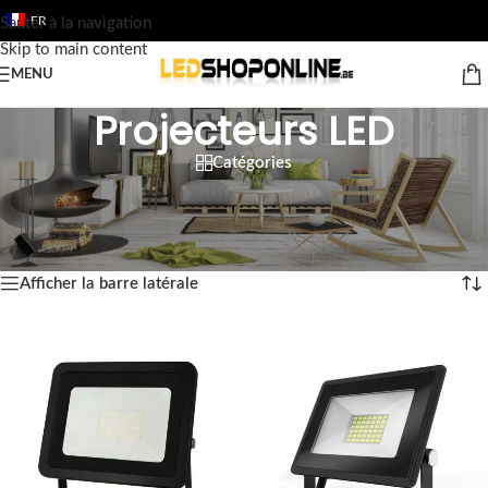
FR
Sauter à la navigation
Skip to main content
MENU
Projecteurs LED
Catégories
Accueil
/
Boutique
/
Sortie
/
PRO DE L'ÉCLAIRAGE LED
/
Projecteurs LED
Affichage de 1–12 sur 26 résultats
Afficher la barre latérale