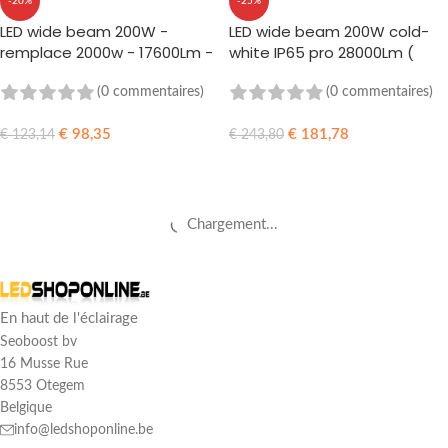
-20%
-25%
LED wide beam 200W -
LED wide beam 200W cold-
remplace 2000w - 17600Lm -
white IP65 pro 28000Lm (
IP65 v2
remplace 2000w)
(0 commentaires)
(0 commentaires)
€
98,35
€
181,78
€
123,14
€
243,80
AJOUTER AU PANIER
AJOUTER AU PANIER
Chargement...
En haut de l'éclairage
Seoboost bv
16 Musse Rue
8553 Otegem
Belgique
info@ledshoponline.be