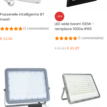
Passerelle intelligente BT
-20%
mesh
LED wide beam 100W -
remplace 1000w IP65
(1 commentaires)
(1 commentaires)
€
12,36
AJOUTER AU PANIER
€
65,29
€
81,82
AJOUTER AU PANIER