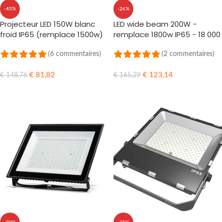
-45%
-26%
Projecteur LED 150W blanc
LED wide beam 200W -
froid IP65 (remplace 1500w)
remplace 1800w IP65 - 18 000
Lumens
(6 commentaires)
(2 commentaires)
€
81,82
€
123,14
€
148,76
€
165,29
AJOUTER AU PANIER
AJOUTER AU PANIER