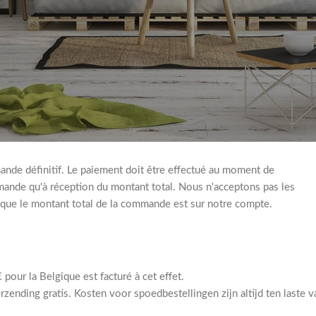
indiqués sous réserve, sous réserve d'épuisement des stocks et sous
comprise et hors recupel, bebat ou autres taxes. Les prix standard
ommission européenne.
http://www.recupel.be
de définitif. Le paiement doit être effectué au moment de
nde qu'à réception du montant total. Nous n'acceptons pas les
que le montant total de la commande est sur notre compte.
pour la Belgique est facturé à cet effet.
ending gratis. Kosten voor spoedbestellingen zijn altijd ten laste v