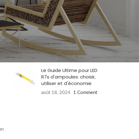
DEL de Philips TL armaturen
Jan 19, 2025
1 Comment
Pourquoi les lampes à LED
ont l'étiquette énergie E?
août 18, 2024
1 Comment
Le Guide Ultime pour LED
R7s d'ampoules: choisir,
utiliser et d'économie
août 18, 2024
1 Comment
an