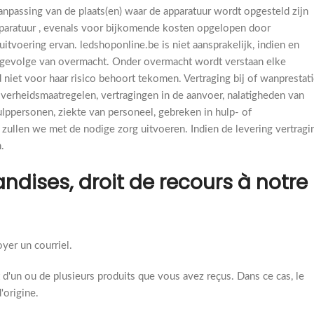
anpassing van de plaats(en) waar de apparatuur wordt opgesteld zijn
 apparatuur , evenals voor bijkomende kosten opgelopen door
uitvoering ervan. ledshoponline.be is niet aansprakelijk, indien en
 gevolge van overmacht. Onder overmacht wordt verstaan elke
niet voor haar risico behoort tekomen. Vertraging bij of wanprestat
verheidsmaatregelen, vertragingen in de aanvoer, nalatigheden van
lppersonen, ziekte van personeel, gebreken in hulp- of
 zullen we met de nodige zorg uitvoeren. Indien de levering vertragi
.
ndises, droit de recours à notre
yer un courriel.
t d'un ou de plusieurs produits que vous avez reçus. Dans ce cas, le
'origine.