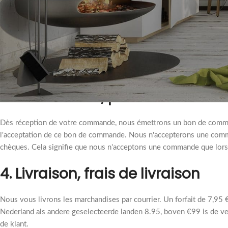
2. Les prix
Les prix indiqués sur le site web sont des prix indicatifs. Ils sont 
réserve d'éventuelles erreurs d'impression. Les prix s'entendent TVA 
recupel sont utilisés tels que prescrits sur le site Internet de la C
3. Commande, paiement
Dès réception de votre commande, nous émettrons un bon de comman
l'acceptation de ce bon de commande. Nous n'accepterons une comma
chèques. Cela signifie que nous n'acceptons une commande que lors
4. Livraison, frais de livraison
Nous vous livrons les marchandises par courrier. Un forfait de 7,95 € 
Nederland als andere geselecteerde landen 8.95, boven €99 is de verz
de klant.