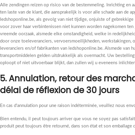
Alle zendingen reizen op risico van de bestemmeling. Inrichting en a
ten laste van de klant, die aansprakelijk is voor alle schade aan de
ledshoponline.be, als gevolg van niet tijdige, onjuiste of gebrekkige 
voor zover haar verbintenissen niet kunnen worden nagekomen ten
vreemde oorzaak, alsmede elke omstandigheid, welke in redelijkheid 
door onze toeleveranciers, vervoersmoeilijkheden, werkstakingen, o
leveranciers en/of fabrikanten van ledshoponline.be. Alsmede van hu
transportmiddelen gelden uitdrukkelijk als overmacht. Uw bestelling
oploopt of niet uitvoerbaar blijkt, dan zullen wij u eveneens inlichten
5. Annulation, retour des marcha
délai de réflexion de 30 jours
En cas d'annulation pour une raison indéterminée, veuillez nous envo
Bien entendu, il peut toujours arriver que vous ne soyez pas satisfai
produit peut toujours être retourné, dans son état et son emballage d