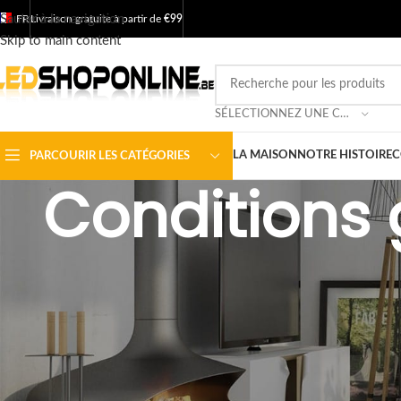
Sauter à la navigation
FR
Livraison gratuite à partir de
€99
Skip to main content
SÉLECTIONNEZ UNE CATÉGORIE
LA MAISON
NOTRE HISTOIRE
C
PARCOURIR LES CATÉGORIES
Conditions g
Nos conditions de vente
1. Photos, images
Les photos et images utilisées sur le site web peuvent différer de l'