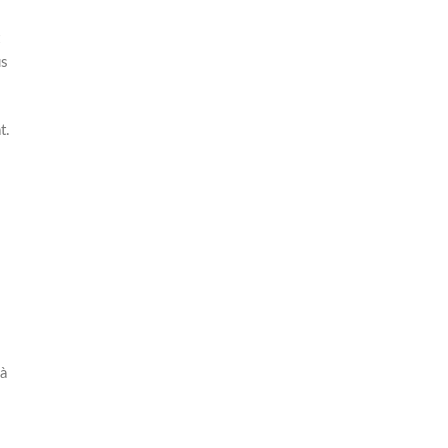
us
t.
 à