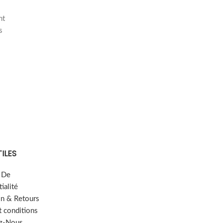
nt
s
TILES
e De
ialité
on & Retours
t conditions
z-Nous