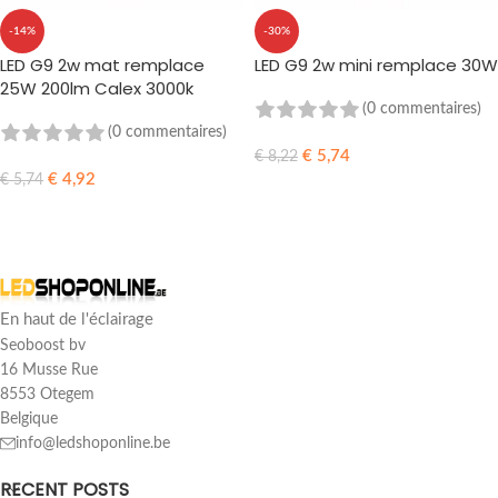
-14%
-30%
LED G9 2w mat remplace
LED G9 2w mini remplace 30W
25W 200lm Calex 3000k
(0 commentaires)
(0 commentaires)
€
5,74
€
8,22
€
4,92
€
5,74
AJOUTER AU PANIER
AJOUTER AU PANIER
En haut de l'éclairage
Seoboost bv
16 Musse Rue
8553 Otegem
Belgique
info@ledshoponline.be
RECENT POSTS