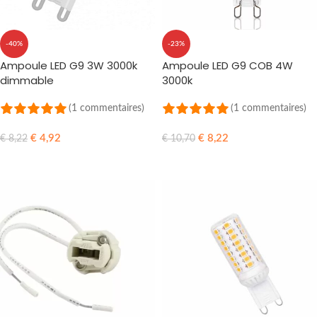
-40%
-23%
Ampoule LED G9 3W 3000k
Ampoule LED G9 COB 4W
dimmable
3000k
(1 commentaires)
(1 commentaires)
€
4,92
€
8,22
€
8,22
€
10,70
AJOUTER AU PANIER
AJOUTER AU PANIER