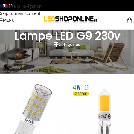
FR
Sauter à la navigation
Skip to main content
MENU
Lampe LED G9 230v
Catégories
Accueil
/
Boutique
/
Sortie
/
LES LAMPES À LED
/
Lampe LED G9 230v
6 résultats affichés
Afficher la barre latérale