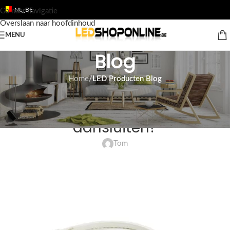
NL_BE
Ga naar navigatie
Overslaan naar hoofdinhoud
MENU
Blog
Home
/
LED Producten Blog
LED PRODUCTEN BLOG
Hoe een LED strip 230V
aansluiten?
Tom