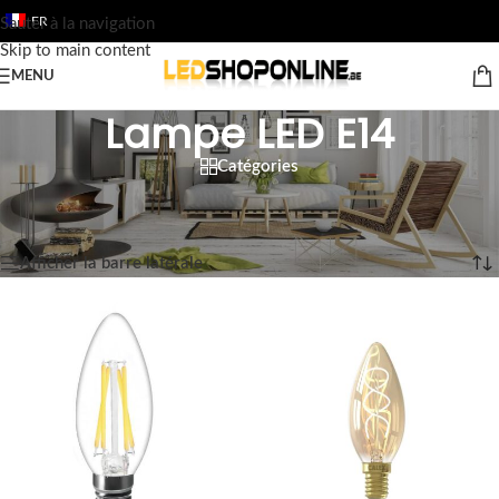
FR
Sauter à la navigation
Skip to main content
MENU
Lampe LED E14
Catégories
Accueil
/
Boutique
/
Sortie
/
LES LAMPES À LED
/
Lampe LED E14
8 résultats affichés
Afficher la barre latérale