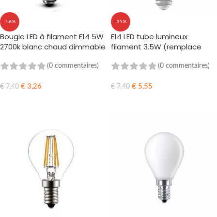
-56%
-25%
Bougie LED à filament E14 5W
E14 LED tube lumineux
2700k blanc chaud dimmable
filament 3.5W (remplace
40w) T25
(0 commentaires)
(0 commentaires)
€
3,26
€
5,55
€
7,40
€
7,40
AJOUTER AU PANIER
AJOUTER AU PANIER