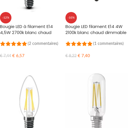
-12%
-10%
Bougie LED à filament E14
Bougie LED filament E14 4W
4,5W 2700k blanc chaud
2100k blanc chaud dimmable
dimmable
(2 commentaires)
(1 commentaires)
€
6,57
€
7,40
€
7,44
€
8,22
AJOUTER AU PANIER
AJOUTER AU PANIER