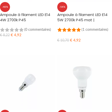
-40%
-54%
Ampoule à filament LED E14
Ampoule à filament LED E14
4W 2700k P45
5W 2700k P45 mat |
dimmable
(0 commentaires)
(1 commentaires)
€
4,92
€
8,22
€
4,92
€
10,70
AJOUTER AU PANIER
AJOUTER AU PANIER