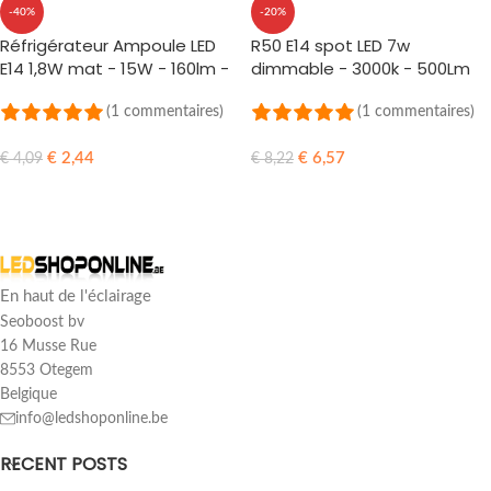
-40%
-20%
Réfrigérateur Ampoule LED
R50 E14 spot LED 7w
E14 1,8W mat - 15W - 160lm -
dimmable - 3000k - 500Lm
2700k
(1 commentaires)
(1 commentaires)
€
2,44
€
6,57
€
4,09
€
8,22
AJOUTER AU PANIER
AJOUTER AU PANIER
En haut de l'éclairage
Seoboost bv
16 Musse Rue
8553 Otegem
Belgique
info@ledshoponline.be
RECENT POSTS