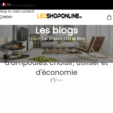
FR
Sauter à la navigation
Skip to main content
MENU
Les blogs
Accueil
/
Les produits LED de Blog
LES PRODUITS LED DE BLOG
Le Guide Ultime pour LED R7s
d'ampoules: choisir, utiliser et
d'économie
Tom