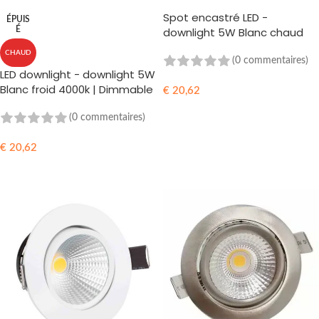
Spot encastré LED -
ÉPUIS
É
downlight 5W Blanc chaud
3000k- Dimmable - SIZMAGE
CHAUD
74MM - Noir
(0 commentaires)
LED downlight - downlight 5W
Blanc froid 4000k | Dimmable
€
20,62
AJOUTER AU PANIER
(0 commentaires)
€
20,62
LIRE LA SUITE