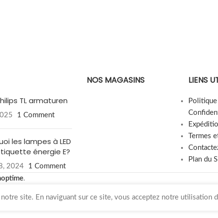
NOS MAGASINS
LIENS U
hilips TL armaturen
Politiqu
Confident
2025
1 Comment
Expéditi
Termes e
uoi les lampes à LED
Contacte
étiquette énergie E?
Plan du S
8, 2024
1 Comment
hoptime
.
otre site. En naviguant sur ce site, vous acceptez notre utilisation 