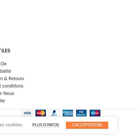
TILES
e De
ialité
on & Retours
t conditions
z-Nous
ite
des cookies.
PLUS D'INFOS
L'ACCEPTATION