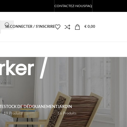
CONTACTEZ-NOUS
FAQ
SE CONNECTER / S'INSCRIRE
€
0,00
ker /
TE
STOCK DE DÉDOUANEMENT
JARDIN
19 Produits
16 Produits