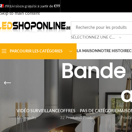
Sauter à la navigation
FR
Livraison gratuite à partir de
€99
Skip to main content
SÉLECTIONNEZ UNE CATÉGORIE
LA MAISON
NOTRE HISTOIRE
C
PARCOURIR LES CATÉGORIES
Bande d
a
VIDÉO SURVEILLANCE
OFFRES
PAS DE CATÉGORIE
MAISON
15 Produits
32 Produits
0 Produit
5 Produi
FILTRER PAR PRIX
Accueil
/
Boutique
/
So