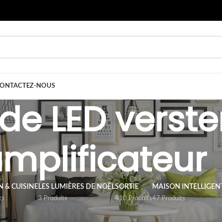
ONTACTEZ-NOUS
e LED verster
mplificateur
 & CUISINE
LES LUMIÈRES DE NOËL
SORTIE
MAISON INTELLIGEN
ts
3 Produits
410 Produits
47 Produits
rtie
/
ACCESSOIRE
/
Bande de LED versterker / amplificateur