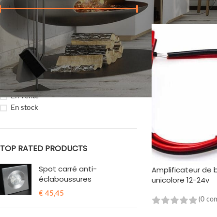
Afficher
9
12
Prix :
€ 0
-
€ 10
FILTRER
ÉTAT DES STOCKS
En vente
En stock
TOP RATED PRODUCTS
Spot carré anti-
Amplificateur de 
éclaboussures
unicolore 12-24v
€
45,45
(0 co
AJOUTER AU PANIE