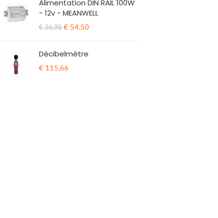
Alimentation DIN RAIL 100W
- 12v - MEANWELL
€
54,50
€
56,98
Décibelmètre
€
115,66