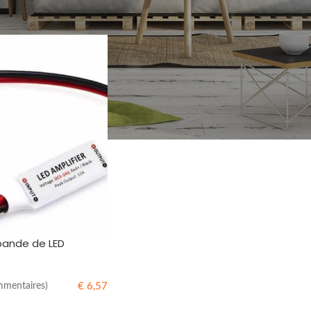
18
24
bande de LED
€
6,57
mmentaires)
R