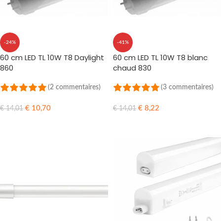
-24%
-41%
60 cm LED TL 10W T8 Daylight
60 cm LED TL 10W T8 blanc
860
chaud 830
(2 commentaires)
(3 commentaires)
€
10,70
€
8,22
€
14,01
€
14,01
AJOUTER AU PANIER
AJOUTER AU PANIER