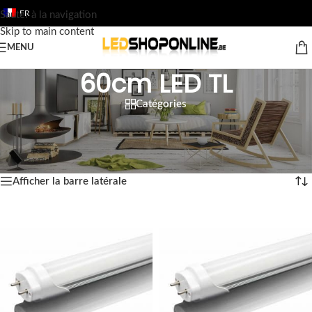
FR
Sauter à la navigation
Skip to main content
MENU
60cm LED TL
Catégories
Accueil
/
Boutique
/
Sortie
/
TUBES FLUORESCENTS DE LED
/
60cm LED TL
4 résultats affichés
Afficher la barre latérale