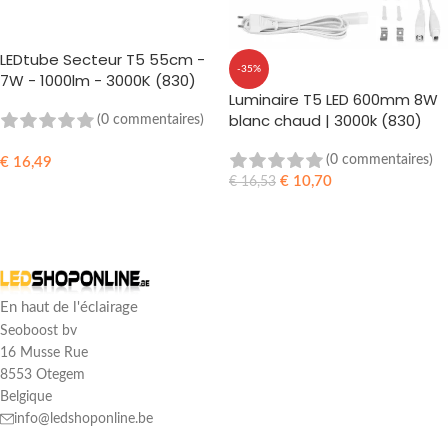
LEDtube Secteur T5 55cm -
-35%
7W - 1000lm - 3000K (830)
Luminaire T5 LED 600mm 8W
Blanc Chaud - G5 - 230V
blanc chaud | 3000k (830)
(0 commentaires)
(0 commentaires)
€
16,49
€
10,70
€
16,53
AJOUTER AU PANIER
AJOUTER AU PANIER
En haut de l'éclairage
Seoboost bv
16 Musse Rue
8553 Otegem
Belgique
info@ledshoponline.be