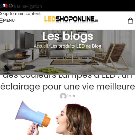
FR
Sauter à la navigation
Skip to main content
MENU
Les blogs
Accueil
/
Les produits LED de Blog
LES PRODUITS LED DE BLOG
Rendement lumineux et qualité
des couleurs Lampes à LED : un
éclairage pour une vie meilleure
Tom