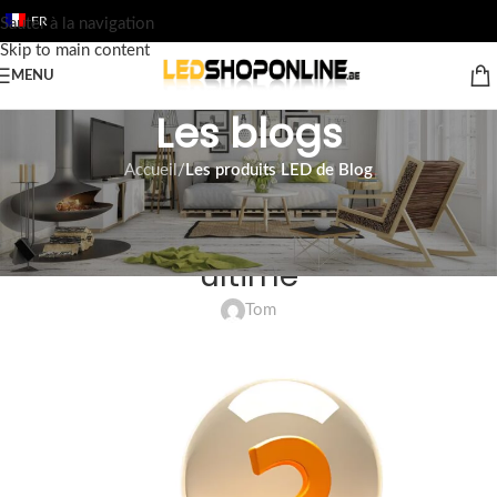
FR
Sauter à la navigation
Skip to main content
MENU
Les blogs
Accueil
/
Les produits LED de Blog
LES PRODUITS LED DE BLOG
Lampes à Led Lifetime : le guide
ultime
Tom