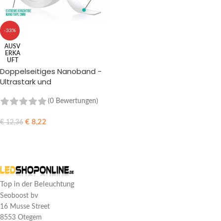
-33%
AUSV
ERKA
UFT
Doppelseitiges Nanoband -
Ultrastark und
wiederverwendbar
(0 Bewertungen)
€
8,22
€
12,36
WEITERLESEN
Top in der Beleuchtung
Seoboost bv
16 Musse Street
8553 Otegem