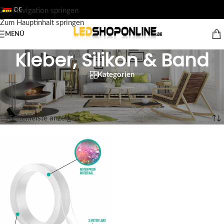
DE
Zur Navigation springen
Zum Hauptinhalt springen
MENÜ
Kleber, Silikon & Band
Kategorien
Startseite
/
Shop
/
Ausgabe
/
ZUBEHÖR
/
Kleber, Silikon & Band
Einzelnes Ergebnis wird angezeigt
Seitenleiste anzeigen