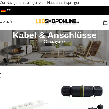
Zur Navigation springen
Zum Hauptinhalt springen
DE
MENÜ
Kabel & Anschlüsse
Kategorien
Startseite
/
Shop
/
Ausgabe
/
ZUBEHÖR
/
Kabel & Anschlüsse
Alle 2 Ergebnisse werden angezeigt
Seitenleiste anzeigen