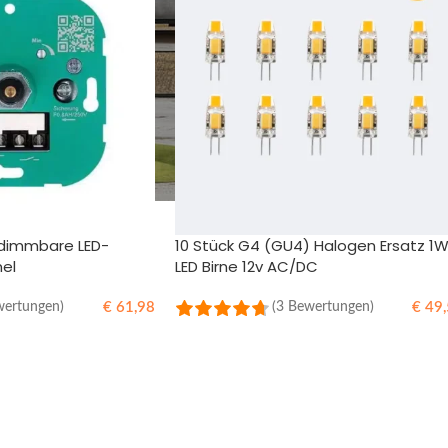
 dimmbare LED-
10 Stück G4 (GU4) Halogen Ersatz 1
nel
LED Birne 12v AC/DC
€
61,98
€
49,
wertungen)
(3 Bewertungen)
B
IN DEN WARENKORB