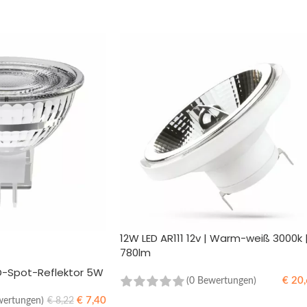
12W LED AR111 12v | Warm-weiß 3000k 
780lm
ED-Spot-Reflektor 5W
€
20,
(0 Bewertungen)
€
7,40
wertungen)
€
8,22
IN DEN WARENKORB