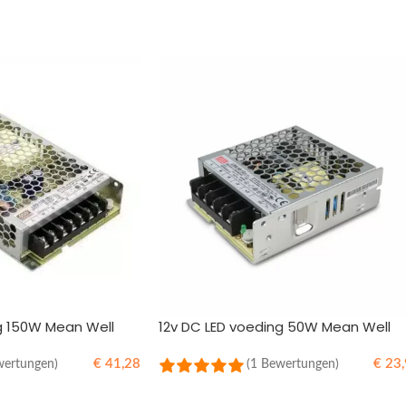
B
g 150W Mean Well
12v DC LED voeding 50W Mean Well
€
41,28
€
23,
wertungen)
(1 Bewertungen)
B
IN DEN WARENKORB