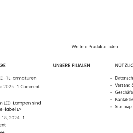
B
Weitere Produkte laden
ÄGE
UNSERE FILIALEN
NÜTZLIC
 LED-TL-armaturen
Datensch
Versand 
ar 2025
1 Comment
Geschäft
Kontakti
 LED-Lampen sind
Site map
e-label E?
 18, 2024
1
ent
me
.