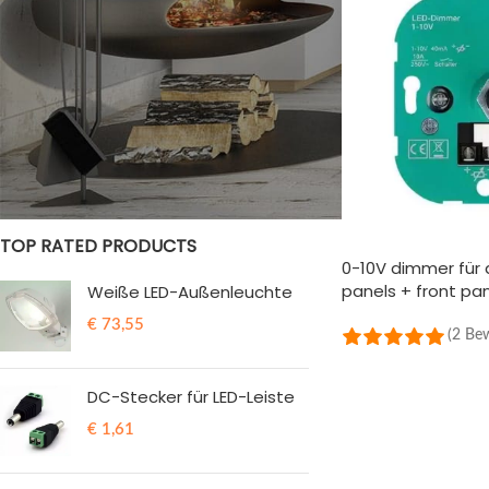
STATUS DER BESTÄNDE
Im Verkauf
Vorrätig
TOP RATED PRODUCTS
0-10V dimmer für
panels + front pa
Weiße LED-Außenleuchte
€
73,55
(2 Be
IN DEN WARENKOR
DC-Stecker für LED-Leiste
€
1,61