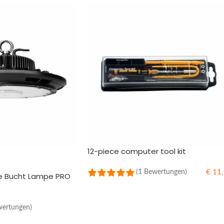
12-piece computer tool kit
€
11,
(1 Bewertungen)
e Bucht Lampe PRO
IN DEN WARENKORB
wertungen)