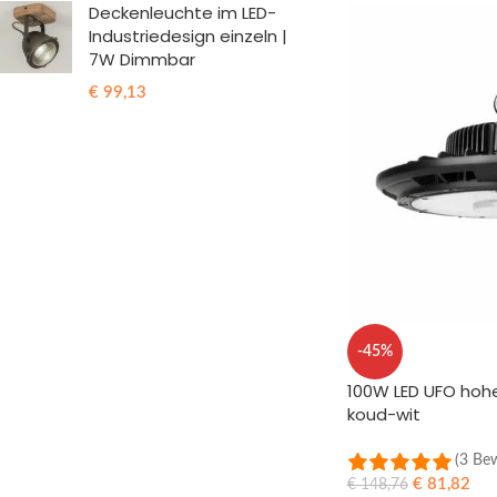
Deckenleuchte im LED-
Industriedesign einzeln |
7W Dimmbar
€
99,13
-45%
100W LED UFO hoh
koud-wit
(3 Be
€
81,82
€
148,76