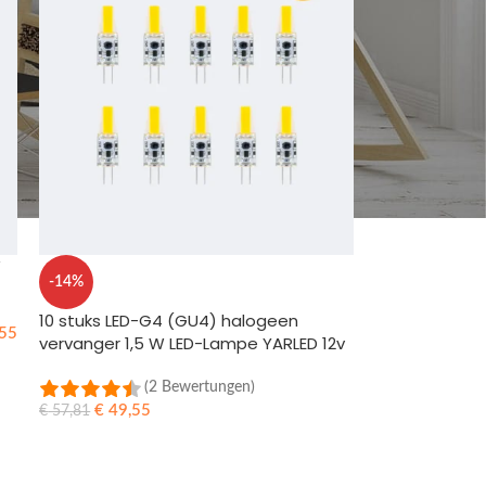
W
-14%
10 stuks LED-G4 (GU4) halogeen
55
vervanger 1,5 W LED-Lampe YARLED 12v
AC/DC
(2 Bewertungen)
€
49,55
€
57,81
IN DEN WARENKORB