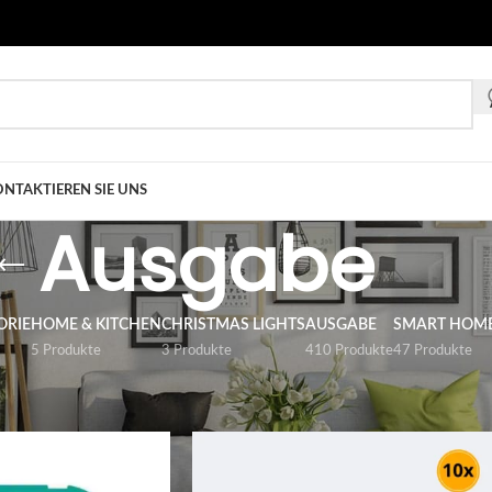
NTAKTIEREN SIE UNS
Ausgabe
ORIE
HOME & KITCHEN
CHRISTMAS LIGHTS
AUSGABE
SMART HOM
5 Produkte
3 Produkte
410 Produkte
47 Produkte
gabe
anzeigen
9
12