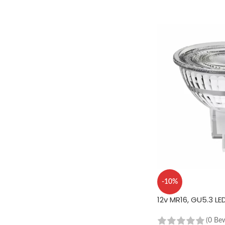
-10%
12v MR16, GU5.3 L
(0 Be