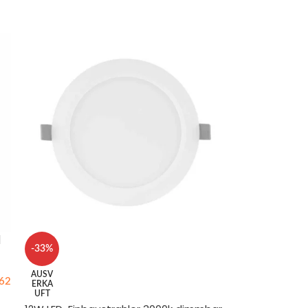
IN DEN WARENKORB
|
-33%
AUSV
62
ERKA
UFT