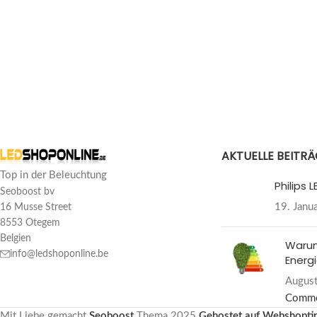
IN DEN WARENKOR
AKTUELLE BEITR
Top in der Beleuchtung
Philips
Seoboost bv
19. Janu
16 Musse Street
8553 Otegem
Belgien
Warum
info@ledshoponline.be
Energi
August
Comm
Mit Liebe gemacht
Seoboost
Thema
2025
Gehostet auf Webshopti