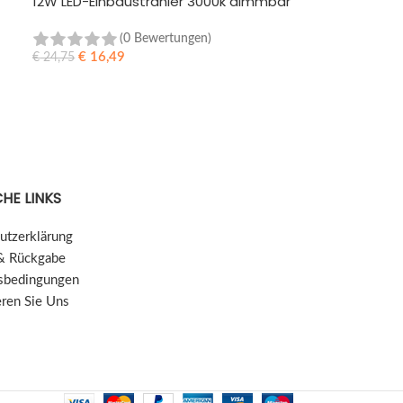
12W LED-Einbaustrahler 3000k dimmbar
(0 Bewertungen)
€
16,49
€
24,75
WEITERLESEN
HE LINKS
utzerklärung
& Rückgabe
sbedingungen
eren Sie Uns