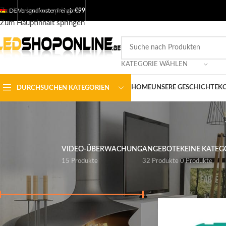
Zur Navigation springen
DE
Versandkostenfrei ab
€99
Zum Hauptinhalt springen
KATEGORIE WÄHLEN
HOME
UNSERE GESCHICHTE
KO
DURCHSUCHEN KATEGORIEN
VIDEO-ÜBERWACHUNG
ANGEBOTE
KEINE KATEG
15 Produkte
32 Produkte
0 Produkte
NACH PREIS FILTERN
Startseite
/
Shop
/
Aus
Preis:
€ 0
-
€ 700
FILTER