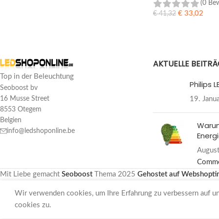
(0 Be
€
33,02
€
41,32
IN DEN WARENKOR
AKTUELLE BEITR
Top in der Beleuchtung
Philips
Seoboost bv
19. Janu
16 Musse Street
8553 Otegem
Belgien
Warum
info@ledshoponline.be
Energi
August
Comm
Mit Liebe gemacht
Seoboost
Thema
2025
Gehostet auf Webshopti
Wir verwenden cookies, um Ihre Erfahrung zu verbessern auf u
cookies zu.