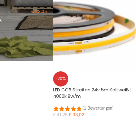
€
33,05
wertungen)
B
-20%
LED COB Streifen 24v 5m Kaltweiß |
4000k 8w/m
(1 Bewertungen)
€
33,02
€
41,28
IN DEN WARENKORB