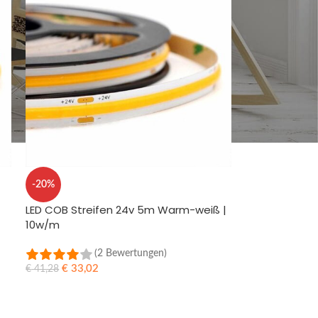
-20%
LED COB Streifen 24v 5m Warm-weiß |
10w/m
(2 Bewertungen)
€
33,02
€
41,28
IN DEN WARENKORB