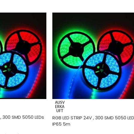
AUSV
ERKA
UFT
 , 300 SMD 5050 LEDs
RGB LED STRIP 24V , 300 SMD 5050 LE
IP65 5m