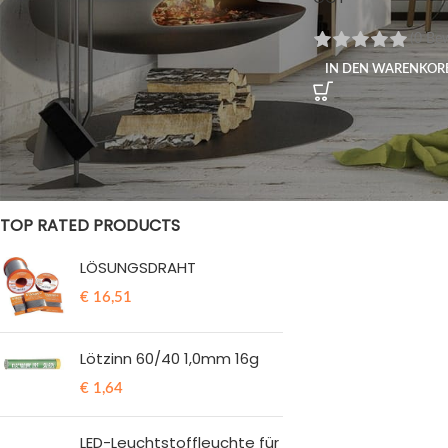
(0 Be
STATUS DER BESTÄNDE
IN DEN WARENKOR
Im Verkauf
Vorrätig
TOP RATED PRODUCTS
LÖSUNGSDRAHT
€
16,51
Lötzinn 60/40 1,0mm 16g
€
1,64
LED-Leuchtstoffleuchte für