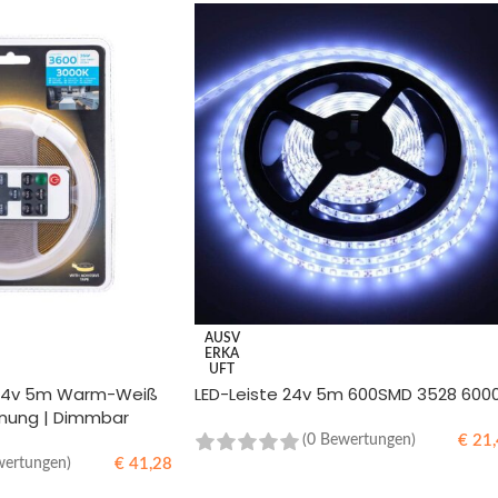
AUSV
ERKA
UFT
 24v 5m Warm-Weiß
LED-Leiste 24v 5m 600SMD 3528 600
enung | Dimmbar
€
21,
(0 Bewertungen)
€
41,28
wertungen)
WEITERLESEN