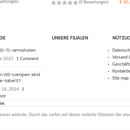
wertungen)
€
40,
(0 Bewertungen)
WEITERLESEN
B
ÄGE
UNSERE FILIALEN
NÜTZLIC
 LED-TL-armaturen
Datensch
Versand 
ar 2025
1 Comment
Geschäft
Kontakti
 LED-Lampen sind
Site map
e-label E?
 18, 2024
1
ent
me
.
nserer website. Durch das surfen auf dieser website Stimmen Sie un