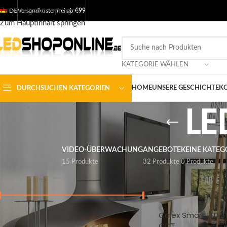
Zur Navigation springen
DE
Versandkostenfrei ab
€99
Zum Hauptinhalt springen
KATEGORIE WÄHLEN
HOME
UNSERE GESCHICHTE
KO
DURCHSUCHEN KATEGORIEN
LE
VIDEO-ÜBERWACHUNG
ANGEBOTE
KEINE KATEG
15 Produkte
32 Produkte
0 Produkte
NACH PREIS FILTERN
Startseite
/
Shop
/
Aus
Calex Smart LED S
Preis:
€ 20
-
€ 50
FILTER
CCT