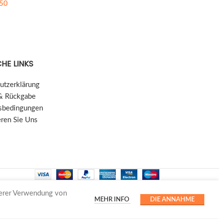
50
HE LINKS
utzerklärung
& Rückgabe
sbedingungen
eren Sie Uns
serer Verwendung von
MEHR INFO
DIE ANNAHME