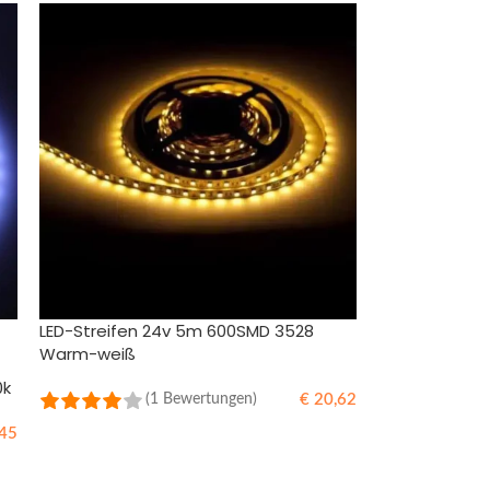
LED-Streifen 24v 5m 600SMD 3528
Warm-weiß
0k
€
20,62
(1 Bewertungen)
45
IN DEN WARENKORB