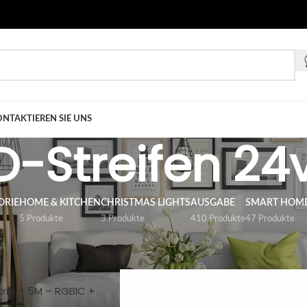
NTAKTIEREN SIE UNS
D-Streifen 24
ORIE
HOME & KITCHEN
CHRISTMAS LIGHTS
AUSGABE
SMART HOM
5 Produkte
3 Produkte
410 Produkte
47 Produkte
gabe
/
LED-STREIFEN
/
LED-Streifen 24v
anzeigen
9
12
trip – 5M – RGBIC +