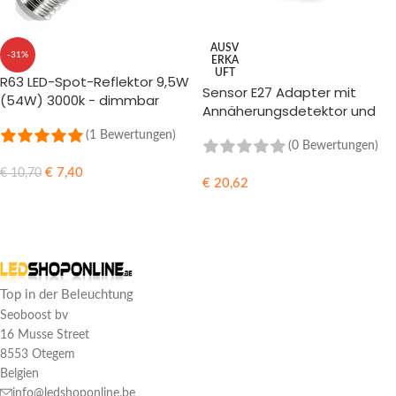
AUSV
-31%
ERKA
UFT
R63 LED-Spot-Reflektor 9,5W
Sensor E27 Adapter mit
(54W) 3000k - dimmbar
Annäherungsdetektor und
Dämmerungssensor
(1 Bewertungen)
(0 Bewertungen)
€
7,40
€
10,70
€
20,62
IN DEN WARENKORB
WEITERLESEN
Top in der Beleuchtung
Seoboost bv
16 Musse Street
8553 Otegem
Belgien
info@ledshoponline.be