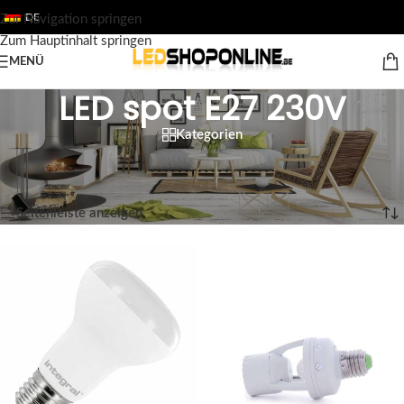
DE
Zur Navigation springen
Zum Hauptinhalt springen
MENÜ
LED spot E27 230V
Kategorien
Startseite
/
Shop
/
Ausgabe
/
LED-SPOTS
/
LED spot E27 230V
Alle 2 Ergebnisse werden angezeigt
Seitenleiste anzeigen