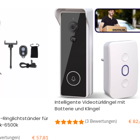
Intelligente Videotürklingel mit
Batterie und Klingel
D-Ringlichtständer für
€
82,
(3 Bewertungen)
k-6500k
IN DEN WARENKORB
€
57,81
wertungen)