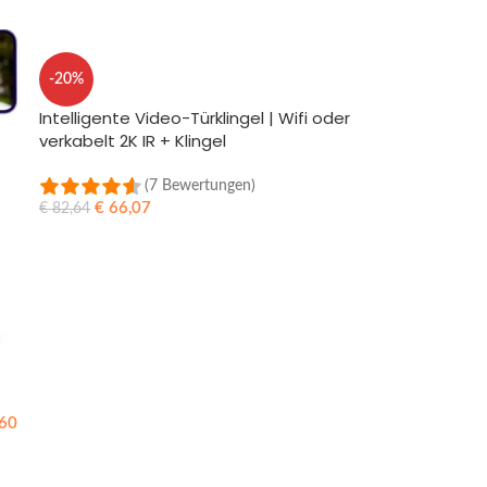
-20%
Intelligente Video-Türklingel | Wifi oder
verkabelt 2K IR + Klingel
(7 Bewertungen)
€
66,07
€
82,64
IN DEN WARENKORB
60