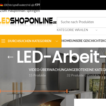
Zur Navigation springen
DE
Versandkostenfrei ab
€99
Zum Hauptinhalt springen
KATEGORIE WÄHLEN
HOME
UNSERE GESCHICHTE
KO
DURCHSUCHEN KATEGORIEN
LED-Arbeit
VIDEO-ÜBERWACHUNG
ANGEBOTE
KEINE KATEG
15 Produkte
32 Produkte
0 Produkte
NACH PREIS FILTERN
Startseite
/
Shop
/
Aus
anzeigen
9
12
Preis:
€ 20
-
€ 120
FILTER