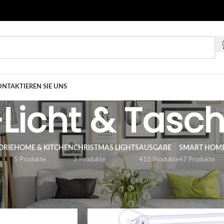
NTAKTIEREN SIE UNS
-Licht & Tas
ORIE
HOME & KITCHEN
CHRISTMAS LIGHTS
AUSGABE
SMART HOM
5 Produkte
3 Produkte
410 Produkte
47 Produkte
gabe
/
TOOL
/
LED-Arbeit-Licht & Taschenlampe
18
24