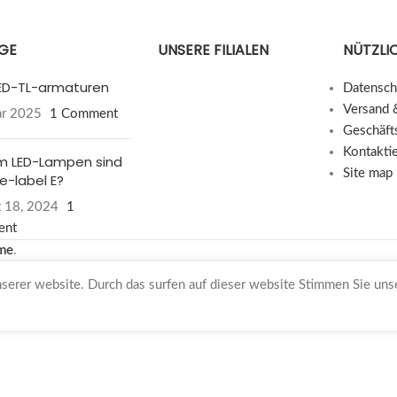
ÄGE
UNSERE FILIALEN
NÜTZLIC
 LED-TL-armaturen
Datensch
Versand 
ar 2025
1 Comment
Geschäft
Kontakti
 LED-Lampen sind
Site map
e-label E?
 18, 2024
1
ent
me
.
nserer website. Durch das surfen auf dieser website Stimmen Sie un