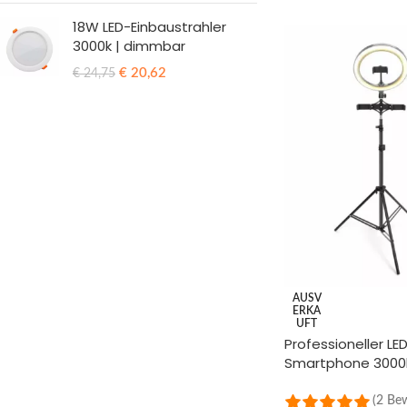
18W LED-Einbaustrahler
3000k | dimmbar
€
20,62
€
24,75
AUSV
ERKA
UFT
Professioneller LE
Smartphone 3000
(2 Be