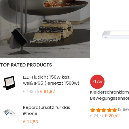
STATUS DER BESTÄNDE
Im Verkauf
Vorrätig
TOP RATED PRODUCTS
LED-Flutlicht 150W kalt-
-17%
weiß IP65 ( ersetzt 1500w)
Kleiderschrankla
€
81,82
€
148,76
Bewegungssensor 
Reparatursatz für das
(3 Be
iPhone
€
20,62
€
24,79
€
14,83
IN DEN WARENKOR