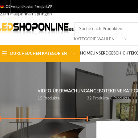
Zur Navigation springen
DE
Versandkostenfrei ab
€99
Zum Hauptinhalt springen
KATEGORIE WÄHLEN
HOME
UNSERE GESCHICHTE
KO
DURCHSUCHEN KATEGORIEN
VIDEO-ÜBERWACHUNG
ANGEBOTE
KEINE KATEG
15 Produkte
32 Produkte
0 Produkte
NACH PREIS FILTERN
Startseite
/
Shop
/
Aus
Preis:
€ 0
-
€ 700
FILTER