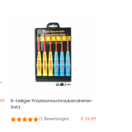
r-
6-teiliger Präzisionsschraubendreher-
49
Satz
€
16,49
(1 Bewertungen)
IN DEN WARENKORB