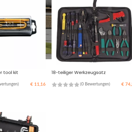
 tool kit
18-teiliger Werkzeugsatz
€
11,16
€
74,
wertungen)
(0 Bewertungen)
B
IN DEN WARENKORB