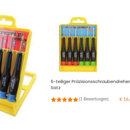
6-teiliger Präzisionsschraubendrehe
Satz
€
16,
(1 Bewertungen)
IN DEN WARENKORB