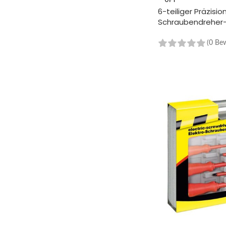
6-teiliger Präzisi
Schraubendreher
(0 Be
WEITERLESEN