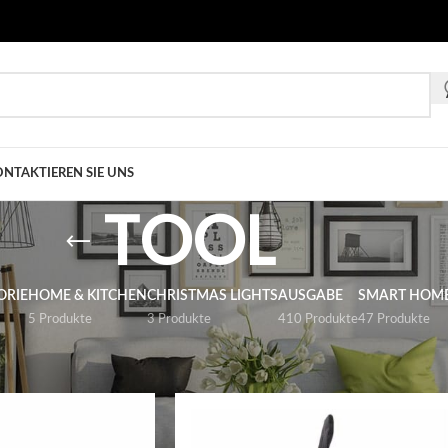
NTAKTIEREN SIE UNS
TOOL
ORIE
HOME & KITCHEN
CHRISTMAS LIGHTS
AUSGABE
SMART HOM
5 Produkte
3 Produkte
410 Produkte
47 Produkte
gabe
/
TOOL
anzeigen
9
12