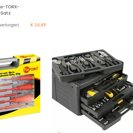
ons-TORX-
-Satz
€
16,49
wertungen)