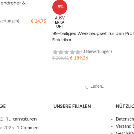
ubendreher &
-8%
AUSV
€
24,75
wertungen)
ERKA
UFT
B
99-teiliges Werkzeugset für den Prof
Elektriker
(0 Bewertungen)
€
189,26
€
206,61
WEITERLESEN
Weitere Produkte laden
ÄGE
UNSERE FILIALEN
NÜTZLIC
 LED-TL-armaturen
Datensch
Versand 
ar 2025
1 Comment
Geschäft