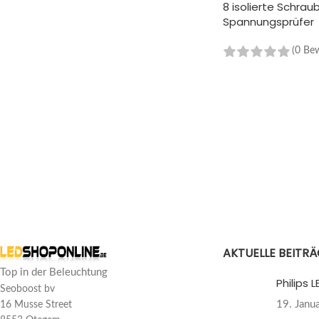
8 isolierte Schra
Spannungsprüfer
(0 Be
IN DEN WARENKOR
AKTUELLE BEITR
Top in der Beleuchtung
Philips
Seoboost bv
19. Janu
16 Musse Street
8553 Otegem