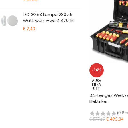
LED GX53 Lampe 230v 5
Watt warm-weiß 470LM
€
7,40
-14%
AUSV
ERKA
UFT
34-teiliges Werkz
Elektriker
(0 Be
€
495,04
€
577,69