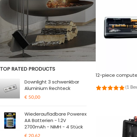
STATUS DER BESTÄNDE
Im Verkauf
Vorrätig
TOP RATED PRODUCTS
12-piece computer
Downlight 3 schwenkbar
Aluminium Rechteck
(1 Be
IN DEN WARENKOR
€
50,00
Wiederaufladbare Powerex
AA Batterien - 1.2V
2700mAh - NiMH - 4 Stück
€
20,62