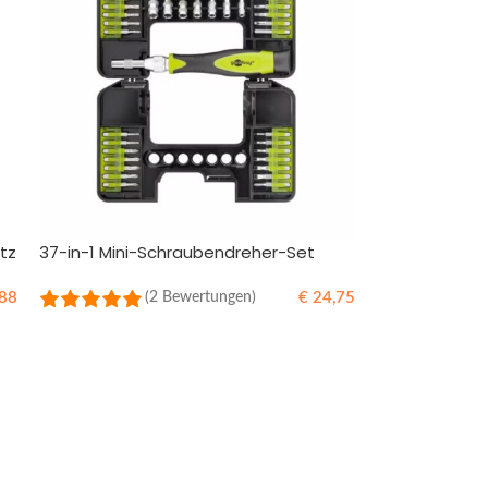
tz
37-in-1 Mini-Schraubendreher-Set
88
€
24,75
(2 Bewertungen)
IN DEN WARENKORB