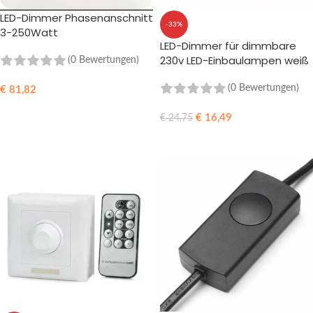
LED-Dimmer Phasenanschnitt
-33%
3-250Watt
LED-Dimmer für dimmbare
230v LED-Einbaulampen weiß
(0 Bewertungen)
| 3-60W
(0 Bewertungen)
€
81,82
IN DEN WARENKORB
€
16,49
€
24,75
IN DEN WARENKORB