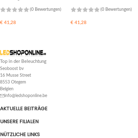
RGB+CCT + DIM - 12/24/48V
230v LED-Lampen 0-150w +
Frontplatte
(0 Bewertungen)
(0 Bewertungen)
€
41,28
€
41,28
IN DEN WARENKORB
IN DEN WARENKORB
Top in der Beleuchtung
Seoboost bv
16 Musse Street
8553 Otegem
Belgien
info@ledshoponline.be
AKTUELLE BEITRÄGE
UNSERE FILIALEN
NÜTZLICHE LINKS