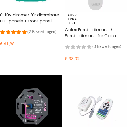
0-10V dimmer für dimmbare
AUSV
ERKA
LED-panels + front panel
UFT
Calex Fernbedienung /
(2 Bewertungen)
Fernbedienung für Calex
Smart Home
€
61,98
(0 Bewertungen)
IN DEN WARENKORB
€
33,02
WEITERLESEN