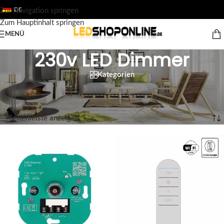
DE
Zur Navigation springen
Zum Hauptinhalt springen
MENÜ
230v LED Dimmer
Kategorien
Startseite
/
Shop
/
Ausgabe
/
ZUBEHÖR
/
230v LED Dimmer
Alle 12 Ergebnisse werden angezeigt
Seitenleiste anzeigen