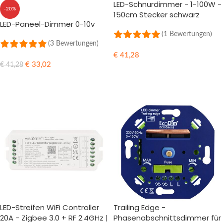
LED-Schnurdimmer - 1-100W -
-20%
150cm Stecker schwarz
LED-Paneel-Dimmer 0-10v
(1 Bewertungen)
(3 Bewertungen)
€
41,28
€
33,02
€
41,28
IN DEN WARENKORB
IN DEN WARENKORB
LED-Streifen WiFi Controller
Trailing Edge -
20A - Zigbee 3.0 + RF 2.4GHz |
Phasenabschnittsdimmer für