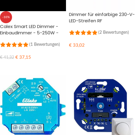
Dimmer für einfarbige 230-V-
-10%
LED-Streifen RF
Calex Smart LED Dimmer -
Einbaudimmer - 5-250W -
(2 Bewertungen)
Universal - Kompatibel mit
LED und herkömmlichen
(1 Bewertungen)
€
33,02
Lampen - Einfache
IN DEN WARENKORB
Installation
€
37,15
€
41,32
IN DEN WARENKORB