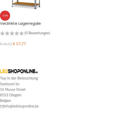
-13%
Verzinkte Lagerregale
(0 Bewertungen)
€
57,77
€
66,12
IN DEN WARENKORB
Top in der Beleuchtung
Seoboost bv
16 Musse Street
8553 Otegem
Belgien
info@ledshoponline.be