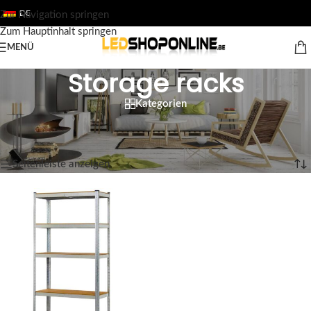
DE
Zur Navigation springen
Zum Hauptinhalt springen
MENÜ
Storage racks
Kategorien
Startseite
/
Shop
/
Ausgabe
/
TOOL
/
Storage racks
Einzelnes Ergebnis wird angezeigt
Seitenleiste anzeigen