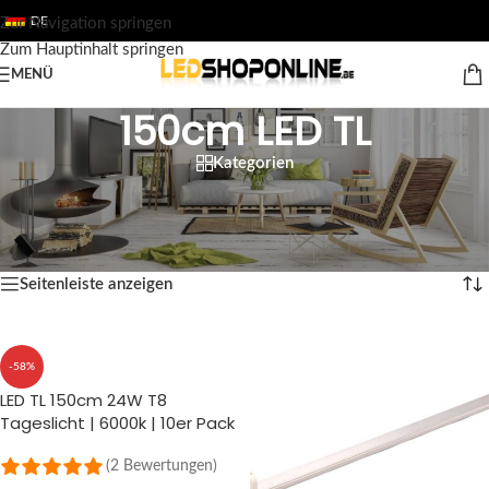
DE
Zur Navigation springen
Zum Hauptinhalt springen
MENÜ
150cm LED TL
Kategorien
Startseite
/
Shop
/
Ausgabe
/
LED LEUCHTSTOFFRÖHREN
/
150cm LED TL
Alle 5 Ergebnisse werden angezeigt
Seitenleiste anzeigen
-58%
LED TL 150cm 24W T8
Tageslicht | 6000k | 10er Pack
(2 Bewertungen)