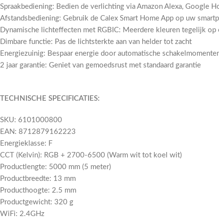
Spraakbediening: Bedien de verlichting via Amazon Alexa, Google Ho
Afstandsbediening: Gebruik de Calex Smart Home App op uw smartph
Dynamische lichteffecten met RGBIC: Meerdere kleuren tegelijk op é
Dimbare functie: Pas de lichtsterkte aan van helder tot zacht
Energiezuinig: Bespaar energie door automatische schakelmomenten
2 jaar garantie: Geniet van gemoedsrust met standaard garantie
TECHNISCHE SPECIFICATIES:
SKU: 6101000800
EAN: 8712879162223
Energieklasse: F
CCT (Kelvin): RGB + 2700-6500 (Warm wit tot koel wit)
Productlengte: 5000 mm (5 meter)
Productbreedte: 13 mm
Producthoogte: 2.5 mm
Productgewicht: 320 g
WiFi: 2.4GHz