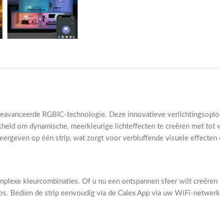
eavanceerde RGBIC-technologie. Deze innovatieve verlichtingsoploss
heid om dynamische, meerkleurige lichteffecten te creëren met tot we
ergeven op één strip, wat zorgt voor verbluffende visuele effecten 
omplexe kleurcombinaties. Of u nu een ontspannen sfeer wilt creëre
oos. Bedien de strip eenvoudig via de Calex App via uw WiFi-netwerk