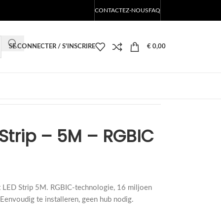
CONTACTEZ-NOUS
FAQ
SE CONNECTER / S'INSCRIRE
€
0,00
Strip – 5M – RGBIC
t LED Strip 5M. RGBIC-technologie, 16 miljoen
Eenvoudig te installeren, geen hub nodig.