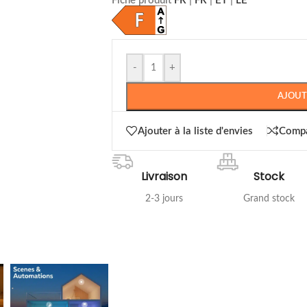
Fiche produit
FR
|
FR
|
ET
|
LE
-
+
AJOUT
Ajouter à la liste d'envies
Comp
Livraison
Stock
2-3 jours
Grand stock