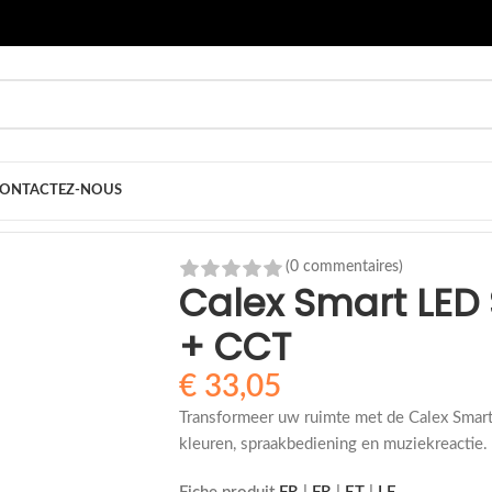
ONTACTEZ-NOUS
 LED Strip – 5M – RGBIC + CCT
(0 commentaires)
Calex Smart LED 
+ CCT
€
33,05
Transformeer uw ruimte met de Calex Smar
kleuren, spraakbediening en muziekreactie. 