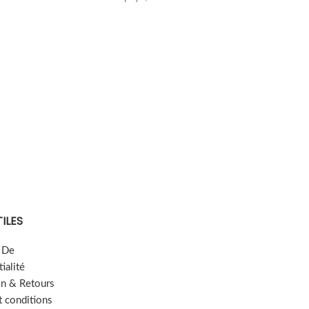
TILES
e De
ialité
on & Retours
t conditions