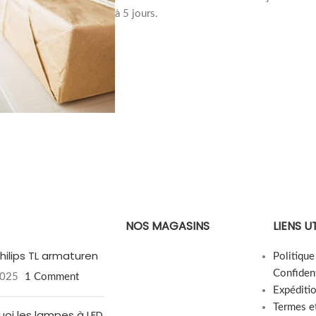
à 5 jours.
NOS MAGASINS
LIENS U
hilips TL armaturen
Politiqu
Confident
2025
1 Comment
Expéditi
Termes e
uoi les lampes à LED