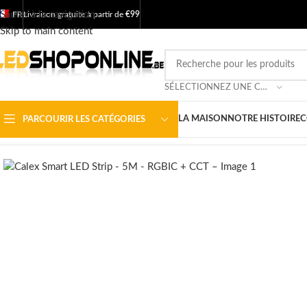
Sauter à la navigation
FR
Livraison gratuite à partir de
€99
Skip to main content
SÉLECTIONNEZ UNE CATÉGORIE
LA MAISON
NOTRE HISTOIRE
C
PARCOURIR LES CATÉGORIES
Accueil
/
Boutique
/
Sortie
/
Luminaires
/
Mur de lumières
/
Calex Smart