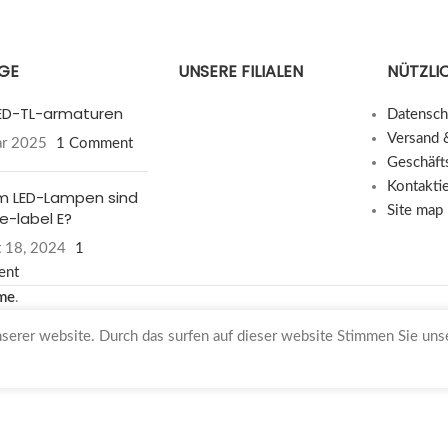
ÄGE
UNSERE FILIALEN
NÜTZLIC
 LED-TL-armaturen
Datensch
Versand 
ar 2025
1 Comment
Geschäft
Kontakti
 LED-Lampen sind
Site map
e-label E?
 18, 2024
1
ent
me
.
nserer website. Durch das surfen auf dieser website Stimmen Sie un