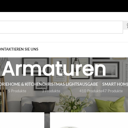
NTAKTIEREN SIE UNS
Armaturen
ORIE
HOME & KITCHEN
CHRISTMAS LIGHTS
AUSGABE
SMART HOM
5 Produkte
3 Produkte
410 Produkte
47 Produkte
gabe
/
ZUBEHÖR
/
Armaturen
anzeigen
9
12