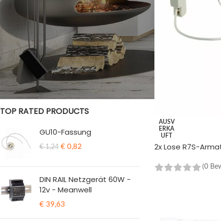
STATUS DER BESTÄNDE
Im Verkauf
Vorrätig
TOP RATED PRODUCTS
AUSV
ERKA
GU10-Fassung
UFT
2x Lose R7S-Arma
€
0,82
€
1,24
(0 Be
DIN RAIL Netzgerät 60W -
WEITERLESEN
12v - Meanwell
€
39,63