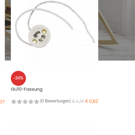
-34%
GU10-Fassung
€
0,82
(0 Bewertungen)
€
1,24
07
IN DEN WARENKORB