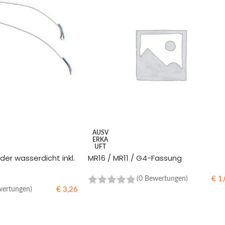
AUSV
ERKA
UFT
der wasserdicht inkl.
MR16 / MR11 / G4-Fassung
€
1,
(0 Bewertungen)
€
3,26
wertungen)
WEITERLESEN