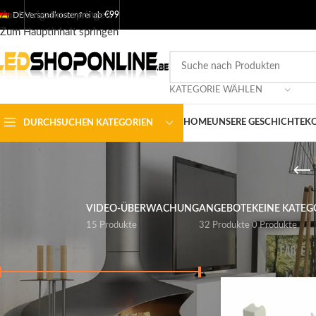
Zur Navigation springen
DE
Versandkostenfrei ab
€99
Zum Hauptinhalt springen
KATEGORIE WÄHLEN
HOME
UNSERE GESCHICHTE
KO
DURCHSUCHEN KATEGORIEN
VIDEO-ÜBERWACHUNG
ANGEBOTE
KEINE KATEG
15 Produkte
32 Produkte
0 Produkte
NACH PREIS FILTERN
Startseite
/
Shop
/
Aus
Preis:
€ 0
-
€ 10
FILTER