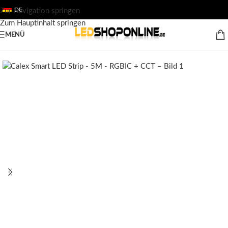
DE
Zur Navigation springen
Zum Hauptinhalt springen
MENÜ
Startseite
/
Shop
/
Ausgabe
/
Leuchten
/
Wandleuchten