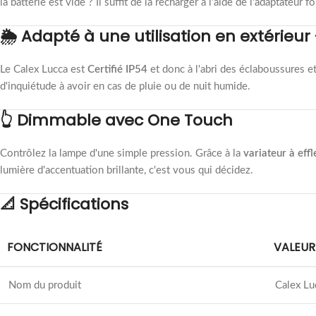
la batterie est vide ? Il suffit de la recharger à l'aide de l'adaptateur f
🌦️ Adapté à une utilisation en extérieu
Le Calex Lucca est
Certifié IP54
et donc à l'abri des éclaboussures et
d'inquiétude à avoir en cas de pluie ou de nuit humide.
👆 Dimmable avec One Touch
Contrôlez la lampe d'une simple pression. Grâce à la
variateur à eff
lumière d'accentuation brillante, c'est vous qui décidez.
📐 Spécifications
FONCTIONNALITÉ
VALEUR
Nom du produit
Calex Lu