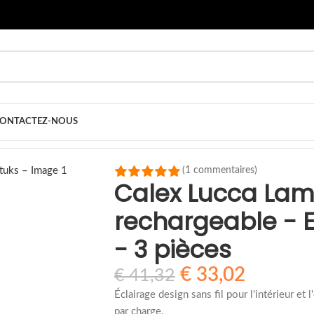
ONTACTEZ-NOUS
ca Lampe de table rechargeable - Extérieur - Noir - 5W - 3 pièces
(1 commentaires)
Calex Lucca Lam
rechargeable - E
- 3 pièces
€
33,02
€
41,32
Éclairage design sans fil pour l'intérieur et
par charge.