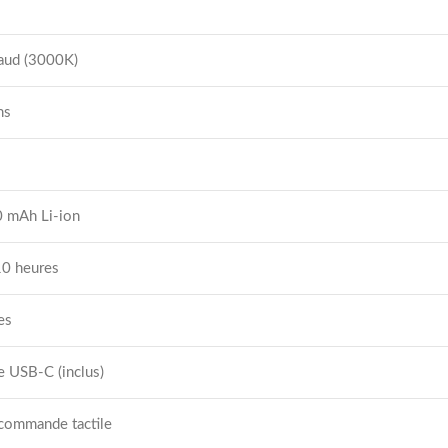
aud (3000K)
ns
0 mAh Li-ion
10 heures
es
e USB-C (inclus)
 commande tactile