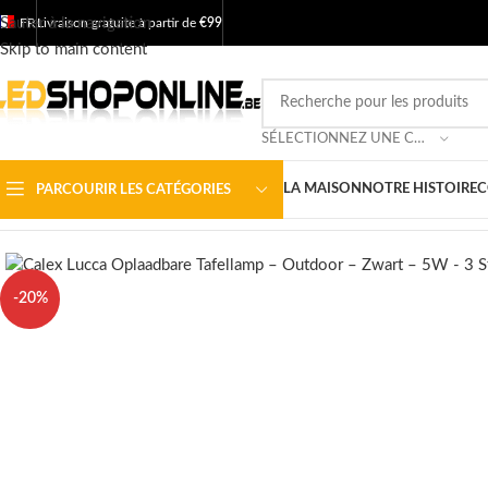
Sauter à la navigation
FR
Livraison gratuite à partir de
€99
Skip to main content
SÉLECTIONNEZ UNE CATÉGORIE
LA MAISON
NOTRE HISTOIRE
C
PARCOURIR LES CATÉGORIES
Accueil
/
Boutique
/
Sortie
/
Luminaires
/
L'éclairage extérieur
/
Calex Luc
-20%