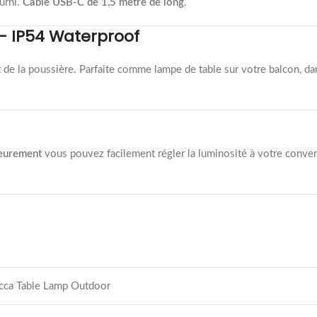
ourni.
Câble USB-C de 1,5 mètre de long
.
r - IP54 Waterproof
 de la poussière. Parfaite comme lampe de table sur votre balcon, dan
leurement
vous pouvez facilement régler la luminosité à votre conven
cca Table Lamp Outdoor