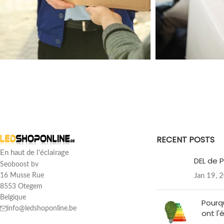
Avis des clients
Calex Lucca Lampe de table rechargeable - Extérieur - Noir - 5W - 3
RECENT POSTS
Linsie Q
En haut de l'éclairage
Note : 5/5
DEL de P
Seoboost bv
Jan 19, 
16 Musse Rue
Joli pour décorer la table, même à l'extérieur. J'en suis très satisfait.
8553 Otegem
Wed May 28 2025 14:37:34 GMT+0000 (Coordinated Universal Ti
Belgique
Pourq
info@ledshoponline.be
ont l'