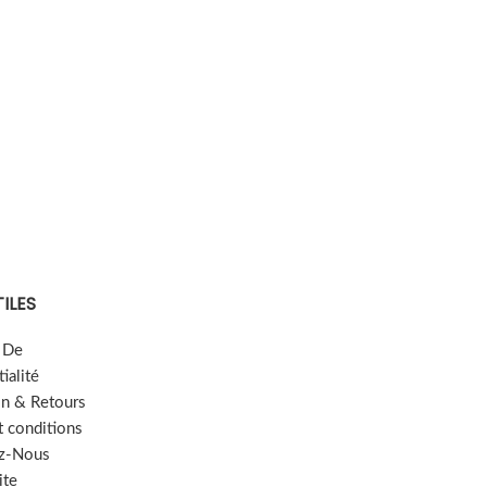
TILES
e De
ialité
on & Retours
t conditions
z-Nous
ite