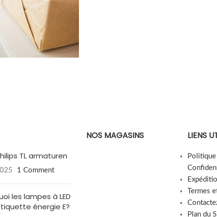
 pièces
NOS MAGASINS
LIENS U
hilips TL armaturen
Politiqu
Confident
2025
1 Comment
Expéditi
me)
Termes e
uoi les lampes à LED
Contacte
étiquette énergie E?
Plan du S