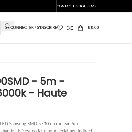
CONTACTEZ-NOUS
FAQ
SE CONNECTER / S'INSCRIRE
€
0,00
osité
00SMD - 5m -
6000k - Haute
00 LED Samsung SMD 5730 en rouleau 5m
bande LED est parfaite pour l'éclairage indirect