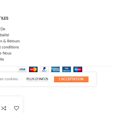
TILES
e De
ialité
on & Retours
t conditions
z-Nous
ite
des cookies.
PLUS D'INFOS
L'ACCEPTATION