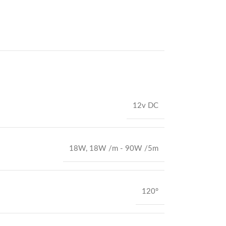
12v DC
18W
,
18W /m - 90W /5m
120°