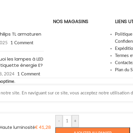
NOS MAGASINS
LIENS U
hilips TL armaturen
Politiqu
Confident
2025
1 Comment
Expéditi
Termes e
uoi les lampes à LED
Contacte
étiquette énergie E?
Plan du S
8, 2024
1 Comment
hoptime
.
otre site. En naviguant sur ce site, vous acceptez notre utilisation 
-
+
 Haute luminosité
€
41,28