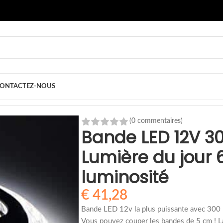
ONTACTEZ-NOUS
nde LED 12V 300SMD - 5m - Lumière du jour 6000k - Haute lumin
(0 commentaires)
Bande LED 12V 3
Lumière du jour 
luminosité
€
41,28
Bande LED 12v la plus puissante avec 3
Vous pouvez couper les bandes de 5 cm ! La 