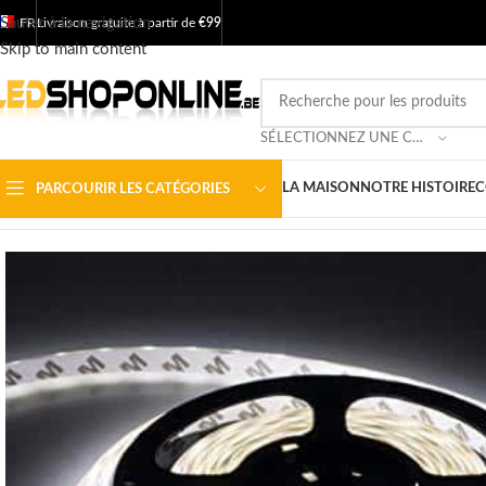
Sauter à la navigation
FR
Livraison gratuite à partir de
€99
Skip to main content
SÉLECTIONNEZ UNE CATÉGORIE
LA MAISON
NOTRE HISTOIRE
C
PARCOURIR LES CATÉGORIES
Accueil
/
Boutique
/
Sortie
/
BANDES DE LED
/
Bandes de LED 12v
/
Ba