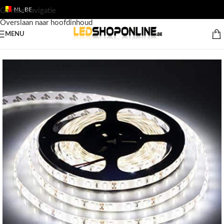
NL_BE
Ga naar navigatie
Overslaan naar hoofdinhoud
MENU
Home
/
Shop
/
Producten
/
LED STRIPS
/
LED Strips 12v