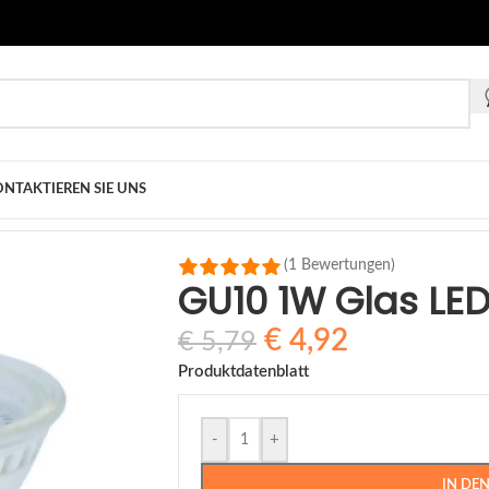
NTAKTIEREN SIE UNS
 1W Glas LED spot 2700k
(1 Bewertungen)
GU10 1W Glas LED
€
4,92
€
5,79
Produktdatenblatt
-
+
IN DE