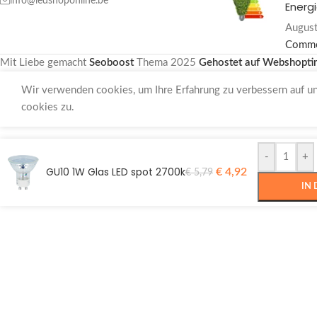
info@ledshoponline.be
Energi
August
Comm
Mit Liebe gemacht
Seoboost
Thema
2025
Gehostet auf Webshopti
Wir verwenden cookies, um Ihre Erfahrung zu verbessern auf u
cookies zu.
-
+
GU10 1W Glas LED spot 2700k
€
4,92
€
5,79
IN