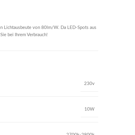
len Lichtausbeute von 80lm/W. Da LED-Spots aus
 Sie bei Ihrem Verbrauch!
230v
10W
2700k-2800k