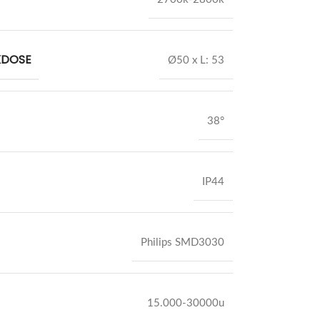
KDOSE
Ø50 x L: 53
38°
IP44
Philips SMD3030
15.000-30000u