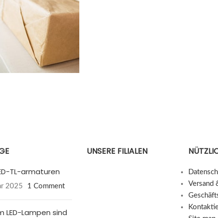
ÄGE
UNSERE FILIALEN
NÜTZLIC
 LED-TL-armaturen
Datensch
Versand 
ar 2025
1 Comment
Geschäft
Kontakti
 LED-Lampen sind