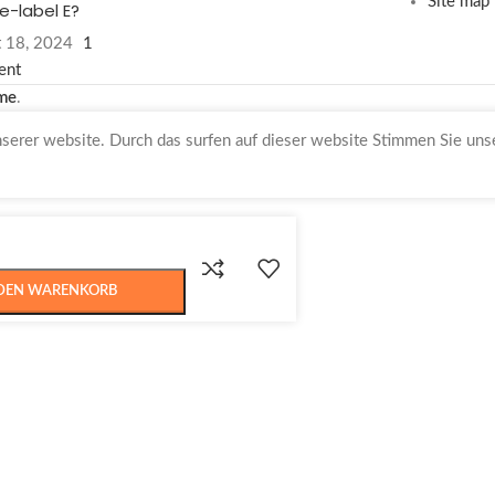
Site map
e-label E?
 18, 2024
1
ent
me
.
nserer website. Durch das surfen auf dieser website Stimmen Sie un
 DEN WARENKORB