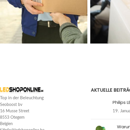
Kundenrezensionen
GU10 1W Glas LED-Strahler 2700k | 80LM
AKTUELLE BEITR
JK
Top in der Beleuchtung
Bewertung: 5/5
Philips
Seoboost bv
19. Janu
16 Musse Street
Sehr empfehlenswert
8553 Otegem
Fri May 06 2022 07:29:45 GMT+0000 (Koordinierte Weltzeit)
Belgien
Warum