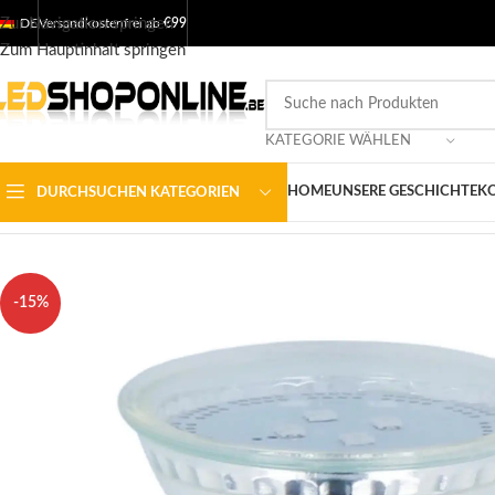
Zur Navigation springen
DE
Versandkostenfrei ab
€99
Zum Hauptinhalt springen
KATEGORIE WÄHLEN
HOME
UNSERE GESCHICHTE
KO
DURCHSUCHEN KATEGORIEN
Startseite
/
Shop
/
Ausgabe
/
LED-SPOTS
/
LED-spot GU10 230v
/
GU10
-15%