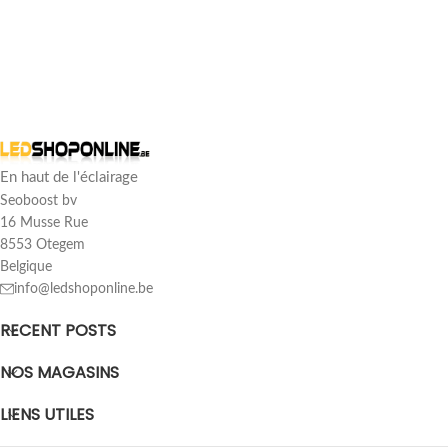
Avis des clients
bande led cob 230v 50m lumière du jour par mètre
Luc Coppens
En haut de l'éclairage
Note : 5/5
Seoboost bv
16 Musse Rue
Produit phare
8553 Otegem
Sat Mar 15 2025 14:48:41 GMT+0000 (Coordinated Universal Tim
Belgique
info@ledshoponline.be
RECENT POSTS
NOS MAGASINS
LIENS UTILES