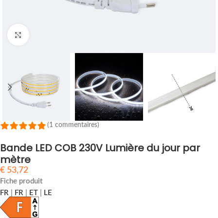
Cliquez pour agrandir
(1 commentaires)
Bande LED COB 230V Lumière du jour par
mètre
€
53,72
Fiche produit
FR
|
FR
|
ET
|
LE