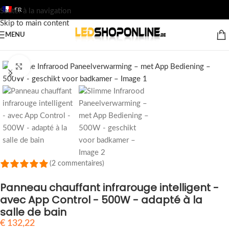
FR
Sauter à la navigation
Skip to main content
MENU
Accueil
/
Boutique
/
Maison & Cuisine
/
Bureau
Cliquez pour agrandir
(2 commentaires)
Panneau chauffant infrarouge intelligent -
avec App Control - 500W - adapté à la
salle de bain
€
132,22