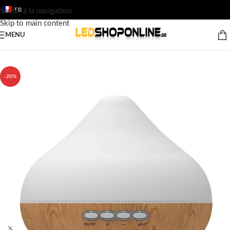
FR
Sauter à la navigation
Skip to main content
MENU
Accueil
/
Boutique
/
Sortie
-20%