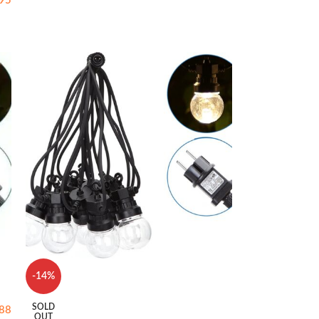
95
-14%
SOLD
88
OUT