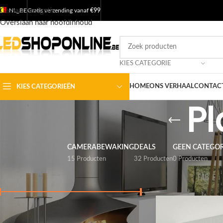
Ga naar navigatie
NL_BE
Gratis verzending vanaf
€99
Overslaan naar hoofdinhoud
KIES CATEGORIE
HOME
ONS VERHAAL
CONTACT
KIES CATEGORIEËN
P
CAMERABEWAKING
DEALS
GEEN CATEGOR
15 Producten
32 Producten
0 Producten
FILTER BY PRICE
Home
/
Shop
/
Produc
Prijs:
€ 20
—
€ 250
FILTER