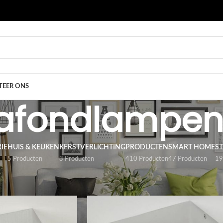
EER ONS
lafondlampe
IE
HUIS & KEUKEN
KERSTVERLICHTING
PRODUCTEN
SMART HOME
S
5 Producten
3 Producten
410 Producten
47 Producten
19
ten
/
ARMATUREN
/
Plafondlampen
/
Pagina 2
Toon
9
12