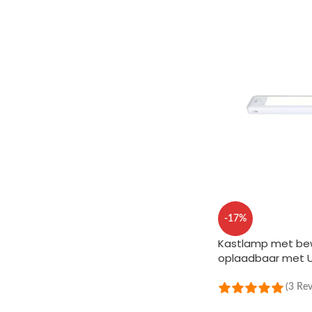
-17%
Kastlamp met bew
oplaadbaar met 
(3 Re
TOEVOEGEN AAN 