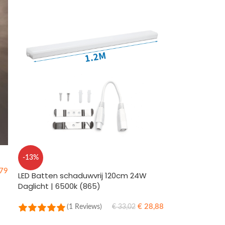
-13%
79
LED Batten schaduwvrij 120cm 24W
Daglicht | 6500k (865)
€
28,88
(1 Reviews)
€
33,02
TOEVOEGEN AAN WINKELWAGEN