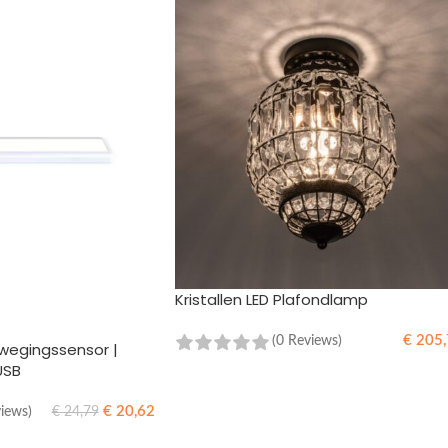
Kristallen LED Plafondlamp
€
205,
(0 Reviews)
egingssensor |
USB
TOEVOEGEN AAN WINKELWAGEN
€
20,62
views)
€
24,79
WINKELWAGEN