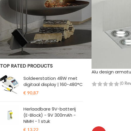
STOCK STATUS
Te koop
Op voorraad
TOP RATED PRODUCTS
Alu design armat
Soldeerstation 48W met
digitaal display | 160-480°C
(0 Re
TOEVOEGEN AAN 
€
90,87
Herlaadbare 9V-batterij
(E-Block) - 9V 300mAh -
NiMH - 1 stuk
€
13,22