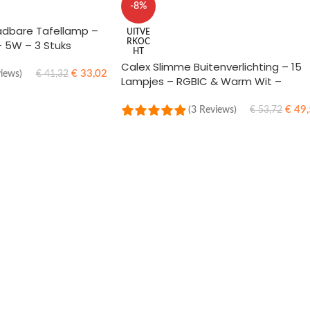
-8%
adbare Tafellamp –
UITVE
RKOC
 5W – 3 Stuks
HT
Calex Slimme Buitenverlichting – 15
€
33,02
views)
€
41,32
Lampjes – RGBIC & Warm Wit –
Bluetooth Mesh – Energiezuinig –
WINKELWAGEN
Geschikt voor Feestjes en
€
49,
(3 Reviews)
€
53,72
Tuinverlichting
LEES MEER