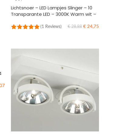
Lichtsnoer – LED Lampjes Slinger – 10
Transparante LED – 3000K Warm wit –
4.5 Meter – IP44
€
24,75
(1 Reviews)
€
28,88
LEES MEER
4
07