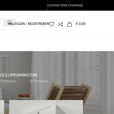
CONTACTEER ONS
FAQS
INLOGGEN / REGISTREREN
€
0,00
n
TOCK OPRUIMING
TUIN
 Producten
16 Producten
18
24