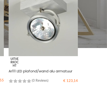
UITVE
RKOC
HT
Ar111 LED plafond/wand alu armatuur
55
€
123,14
(0 Reviews)
LEES MEER