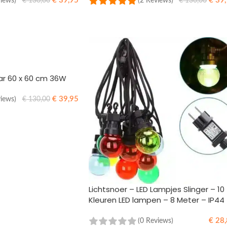
€
39,95
€
39,
views)
(2 Reviews)
€
130,00
€
130,00
N
OPTIES SELECTEREN
ar 60 x 60 cm 36W
€
39,95
views)
€
130,00
N
Lichtsnoer – LED Lampjes Slinger – 10
Kleuren LED lampen – 8 Meter – IP44
€
28,
(0 Reviews)