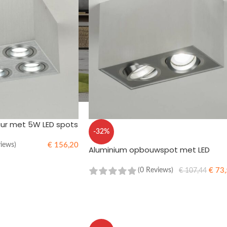
uur met 5W LED spots
-32%
€
156,20
views)
Aluminium opbouwspot met LED
WINKELWAGEN
€
73,
(0 Reviews)
€
107,44
TOEVOEGEN AAN WINKELWAGEN