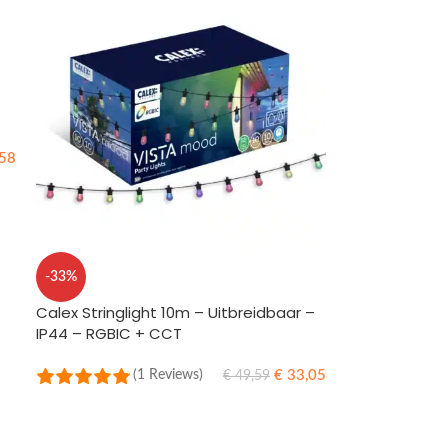
58
-33%
Calex Stringlight 10m – Uitbreidbaar –
IP44 – RGBIC + CCT
€
33,05
(1 Reviews)
€
49,59
TOEVOEGEN AAN WINKELWAGEN