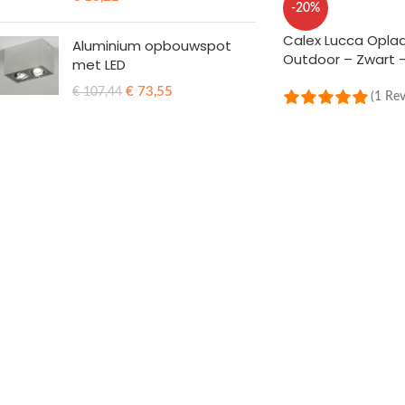
-20%
Calex Lucca Opla
Aluminium opbouwspot
Outdoor – Zwart –
met LED
€
73,55
€
107,44
(1 Re
TOEVOEGEN AAN 