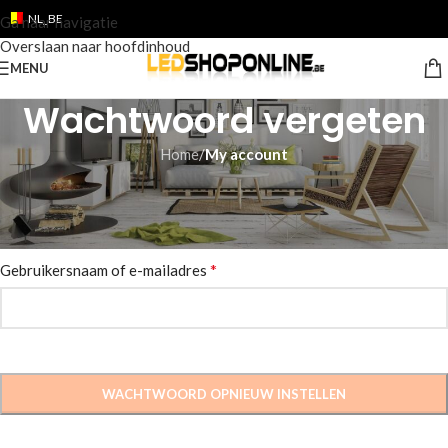
NL_BE
Ga naar navigatie
Overslaan naar hoofdinhoud
MENU
Wachtwoord vergeten
Home
/
My account
Wachtwoord vergeten? Voer je gebruikersnaam of e-mailadres in.
Je ontvangt een link via e-mail om een nieuw wachtwoord in te
stellen.
*
Gebruikersnaam of e-mailadres
WACHTWOORD OPNIEUW INSTELLEN