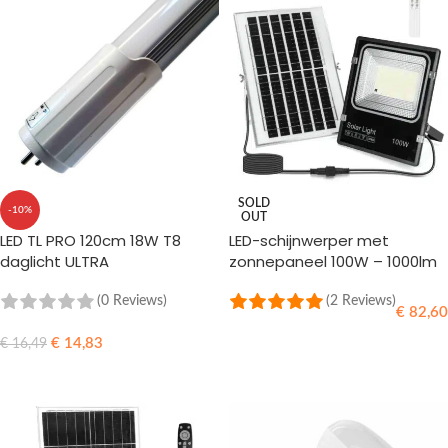
SOLD
-10%
OUT
LED TL PRO 120cm 18W T8
LED-schijnwerper met
daglicht ULTRA
zonnepaneel 100W – 1000lm
– 3000K/4000K/6500K
(0 Reviews)
(2 Reviews)
€
82,60
€
14,83
€
16,49
LEES MEER
TOEVOEGEN AAN WINKELWAGEN