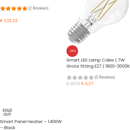
App Bediening – 500W –
geschikt voor badkamer
(2 Reviews)
€
132,22
TOEVOEGEN AAN WINKELWAGEN
-39%
Smart LED Lamp Calex | 7W
Grote fitting E27 | 1800-3000K
dimbaar
(0 Reviews)
€
6,57
€
10,70
TOEVOEGEN AAN WINKELWAGEN
SOLD
OUT
Smart Panel Heater – 1400W
– Black