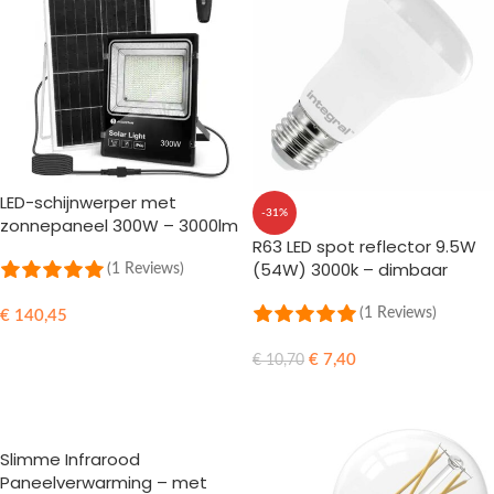
LED-schijnwerper met
-31%
zonnepaneel 300W – 3000lm
R63 LED spot reflector 9.5W
– 6500K IP66
(54W) 3000k – dimbaar
(1 Reviews)
(1 Reviews)
€
140,45
TOEVOEGEN AAN WINKELWAGEN
€
7,40
€
10,70
TOEVOEGEN AAN WINKELWAGEN
Slimme Infrarood
Paneelverwarming – met