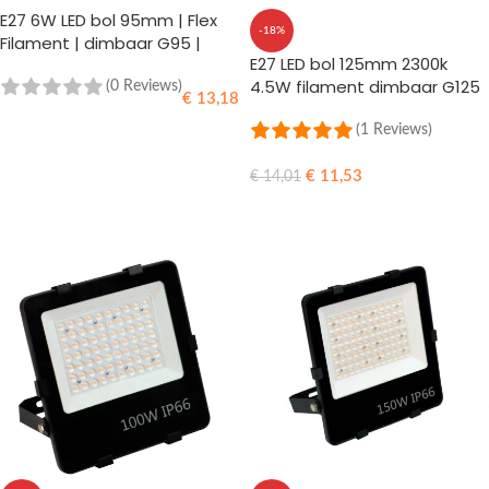
E27 6W LED bol 95mm | Flex
-18%
Filament | dimbaar G95 |
E27 LED bol 125mm 2300k
470lm 2100k
4.5W filament dimbaar G125
(0 Reviews)
€
13,18
(1 Reviews)
TOEVOEGEN AAN WINKELWAGEN
€
11,53
€
14,01
TOEVOEGEN AAN WINKELWAGEN