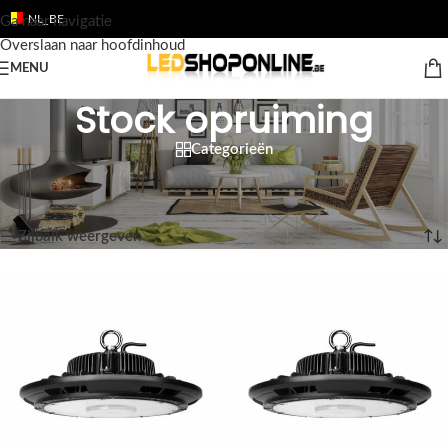
NL_BE
Ga naar navigatie
Overslaan naar hoofdinhoud
MENU
Stock opruiming
Categorieën
Home
/
Shop
/
Stock opruiming
/
Pagina 2
Resultaat 13–19 van de 19 resultaten wordt getoond
Zijbalk weergeven