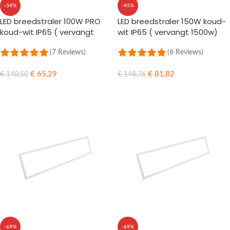
-54%
-45%
LED breedstraler 100W PRO
LED breedstraler 150W koud-
koud-wit IP65 ( vervangt
wit IP65 ( vervangt 1500w)
1000w)
(7 Reviews)
(6 Reviews)
€
65,29
€
81,82
€
140,50
€
148,76
TOEVOEGEN AAN WINKELWAGEN
TOEVOEGEN AAN WINKELWAGEN
-69%
-69%