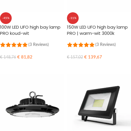
-45%
-11%
100W LED UFO high bay lamp
150W LED UFO high bay lamp
PRO koud-wit
PRO | warm-wit 3000k
(3 Reviews)
(3 Reviews)
€
81,82
€
139,67
€
148,76
€
157,02
TOEVOEGEN AAN WINKELWAGEN
TOEVOEGEN AAN WINKELWAGEN