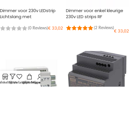
Dimmer voor 230v LEDstrip
Dimmer voor enkel kleurige
Lichtslang met
230v LED strips RF
Radiografische
Afstandsbediening en
(2 Reviews)
(0 Reviews)
€
33,02
€
33,02
Draaiknop
TOEVOEGEN AAN WINKELWAGEN
TOEVOEGEN AAN WINKELWAGEN
inkel op
Filters
Verlanglijst
Winkelwagen
Mijn account
-4%
-14%
DIN RAIL voeding 100W – 12v –
DIN RAIL voeding 100W – 24v –