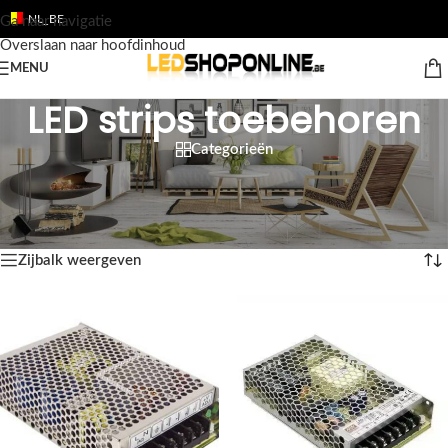
NL_BE
Ga naar navigatie
Overslaan naar hoofdinhoud
MENU
LED strips toebehoren
Categorieën
Home
/
Shop
/
Producten
/
LED STRIPS
/
LED strips toebehoren
/
Pagina 2
Resultaat 13–24 van de 53 resultaten wordt getoond
Zijbalk weergeven