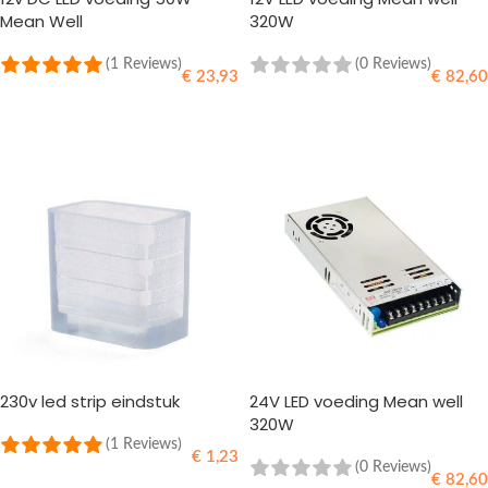
Mean Well
320W
(1 Reviews)
(0 Reviews)
€
23,93
€
82,60
TOEVOEGEN AAN WINKELWAGEN
TOEVOEGEN AAN WINKELWAGEN
230v led strip eindstuk
24V LED voeding Mean well
320W
(1 Reviews)
€
1,23
(0 Reviews)
€
82,60