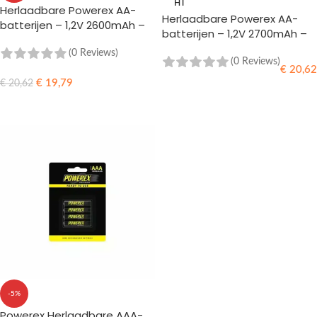
HT
Herlaadbare Powerex AA-
Herlaadbare Powerex AA-
batterijen – 1,2V 2600mAh –
batterijen – 1,2V 2700mAh –
NiMH – 4 stuks –
NiMH – 4 stuks
Gebruiksklaar
(0 Reviews)
(0 Reviews)
€
20,62
€
19,79
€
20,62
LEES MEER
TOEVOEGEN AAN WINKELWAGEN
-5%
Powerex Herlaadbare AAA-