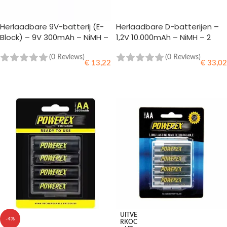
Herlaadbare 9V-batterij (E-
Herlaadbare D-batterijen –
Block) – 9V 300mAh – NiMH –
1,2V 10.000mAh – NiMH – 2
1 stuk
stuks – Powerex
(0 Reviews)
(0 Reviews)
€
13,22
€
33,02
TOEVOEGEN AAN WINKELWAGEN
TOEVOEGEN AAN WINKELWAGEN
UITVE
-4%
RKOC