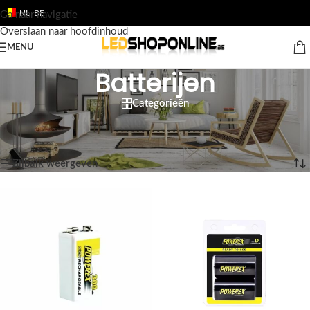
NL_BE
Ga naar navigatie
Overslaan naar hoofdinhoud
MENU
Batterijen
Categorieën
Home
/
Shop
/
Producten
/
TOEBEHOREN
/
Batterijen
Toont alle 5 resultaten
Zijbalk weergeven