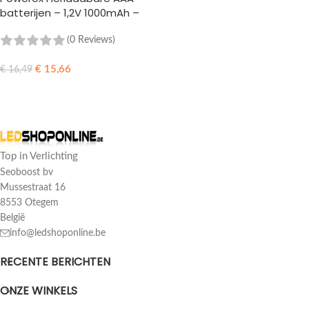
batterijen – 1,2V 1000mAh –
NiMH – 4 stuks
(0 Reviews)
€
15,66
€
16,49
TOEVOEGEN AAN WINKELWAGEN
Top in Verlichting
Seoboost bv
Mussestraat 16
8553 Otegem
België
info@ledshoponline.be
RECENTE BERICHTEN
ONZE WINKELS