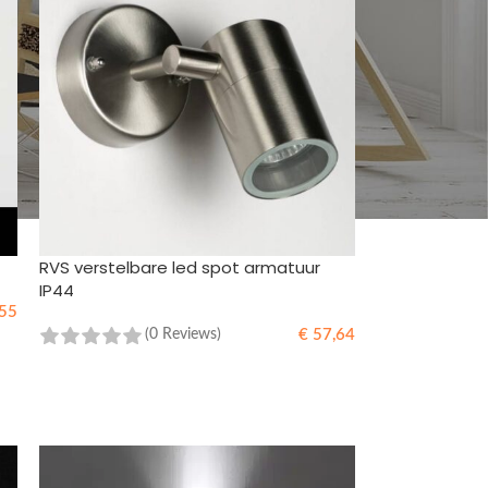
RVS verstelbare led spot armatuur
IP44
55
€
57,64
(0 Reviews)
TOEVOEGEN AAN WINKELWAGEN