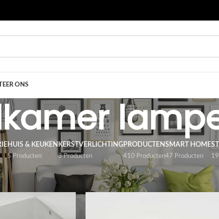
EER ONS
kamer lamp
IE
HUIS & KEUKEN
KERSTVERLICHTING
PRODUCTEN
SMART HOME
S
5 Producten
3 Producten
410 Producten
47 Producten
19
ten
/
ARMATUREN
/
Badkamer lampen
Toon
9
12