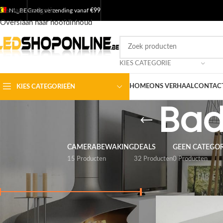
Ga naar navigatie
NL_BE
Gratis verzending vanaf
€99
Overslaan naar hoofdinhoud
KIES CATEGORIE
HOME
ONS VERHAAL
CONTACT
KIES CATEGORIEËN
Bad
CAMERABEWAKING
DEALS
GEEN CATEGOR
15 Producten
32 Producten
0 Producten
FILTER BY PRICE
Home
/
Shop
/
Produc
Prijs:
€ 50
—
€ 130
FILTER