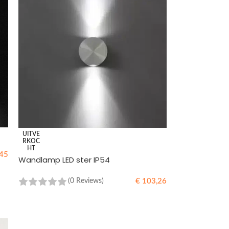
UITVE
RKOC
HT
45
Wandlamp LED ster IP54
€
103,26
(0 Reviews)
LEES MEER