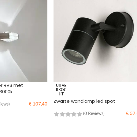
er RVS met
UITVE
RKOC
 3000k
HT
Zwarte wandlamp led spot
€
107,40
views)
€
57,
(0 Reviews)
WINKELWAGEN
LEES MEER