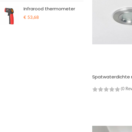
Infrarood thermometer
€
53,68
Spatwaterdichte 
(0 Re
TOEVOEGEN AAN 