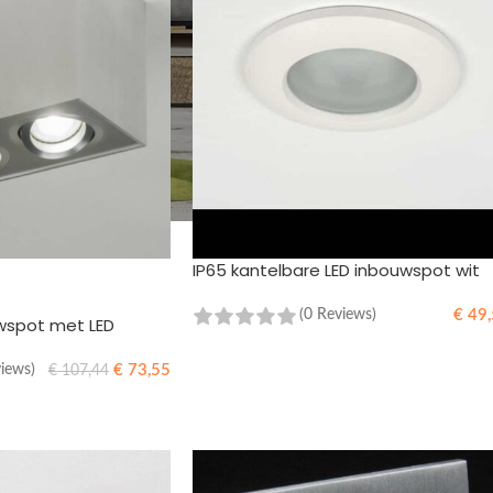
IP65 kantelbare LED inbouwspot wit
€
49,
(0 Reviews)
wspot met LED
TOEVOEGEN AAN WINKELWAGEN
€
73,55
views)
€
107,44
WINKELWAGEN