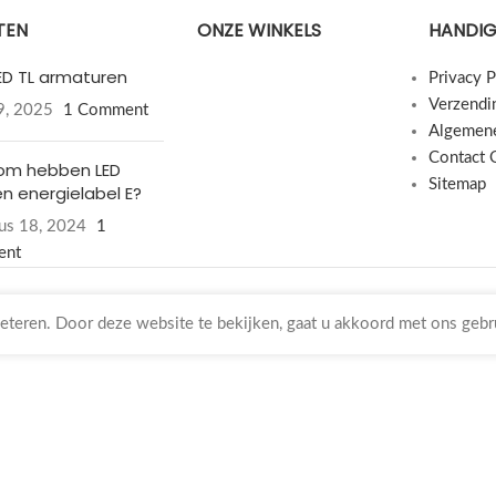
TEN
ONZE WINKELS
HANDIG
LED TL armaturen
Privacy P
Verzendi
19, 2025
1 Comment
Algemen
Contact 
om hebben LED
Sitemap
n energielabel E?
us 18, 2024
1
ent
teren. Door deze website te bekijken, gaat u akkoord met ons gebr