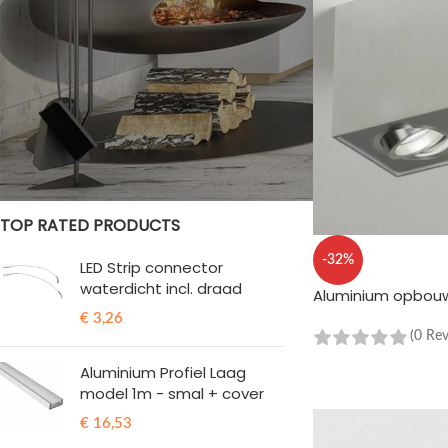
STOCK STATUS
Te koop
Op voorraad
TOP RATED PRODUCTS
-32%
LED Strip connector
waterdicht incl. draad
Aluminium opbou
€
3,26
(0 Re
TOEVOEGEN AAN 
Aluminium Profiel Laag
model 1m - smal + cover
€
16,53