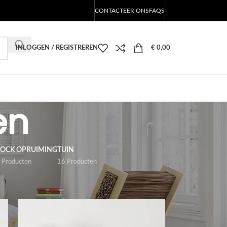
CONTACTEER ONS
FAQS
INLOGGEN / REGISTREREN
€
0,00
en
TOCK OPRUIMING
TUIN
 Producten
16 Producten
18
24