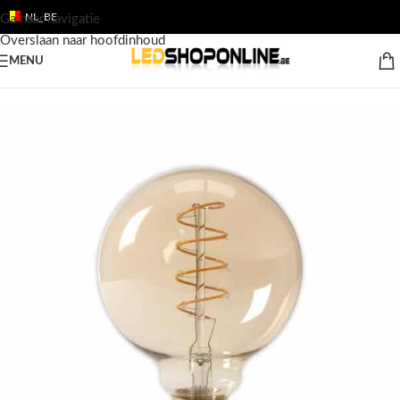
NL_BE
Ga naar navigatie
Overslaan naar hoofdinhoud
MENU
Home
/
Shop
/
Producten
/
LED LAMPEN
/
LED Lamp E27