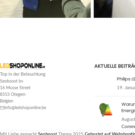
AKTUELLE BEITR
Top in der Beleuchtung
Philips
Seoboost bv
19. Janu
16 Musse Street
8553 Otegem
Belgien
Warum
info@ledshoponline.be
Energi
August
Comm
Mit Liebe gemacht
Seoboost
Thema
2025
Gehostet auf Webshopti