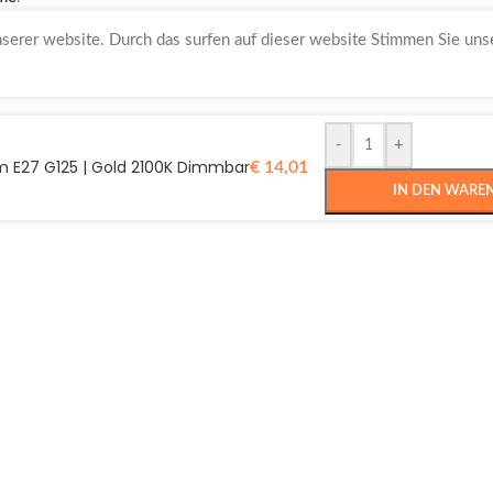
nserer website. Durch das surfen auf dieser website Stimmen Sie un
-
+
m E27 G125 | Gold 2100K Dimmbar
€
14,01
IN DEN WARE