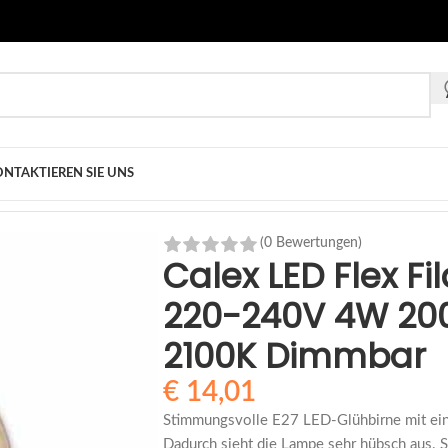
NTAKTIEREN SIE UNS
ED Flex Filament Globelamp 220-240V 4W 200lm E27 G125 | Gol
(0 Bewertungen)
Calex LED Flex 
220-240V 4W 200
2100K Dimmbar
€
14,01
Stimmungsvolle E27 LED-Glühbirne mit ei
Dadurch sieht die Lampe sehr hübsch aus. 