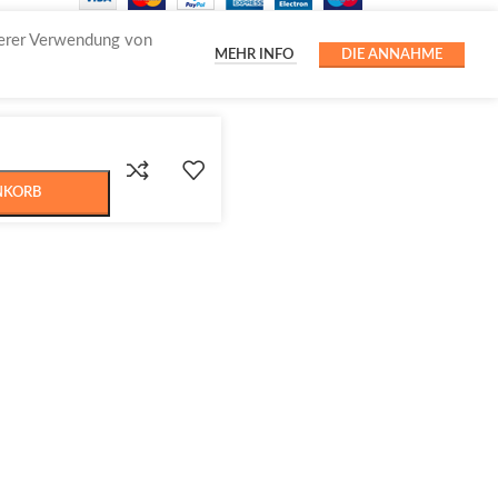
serer Verwendung von
MEHR INFO
DIE ANNAHME
NKORB