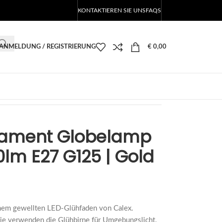
KONTAKTIEREN SIE UNS
FAQS
ANMELDUNG / REGISTRIERUNG
€
0,00
d 2100K Dimmbar
Filament Globelamp
lm E27 G125 | Gold
nem gewellten LED-Glühfaden von Calex.
Sie verwenden die Glühbirne für Umgebungslicht.