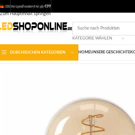
Zur Navigation springen
DE
Versandkostenfrei ab
€99
Zum Hauptinhalt springen
KATEGORIE WÄHLEN
HOME
UNSERE GESCHICHTE
KO
DURCHSUCHEN KATEGORIEN
Startseite
/
Shop
/
Ausgabe
/
LED-LAMPEN
/
LED-Lampe E27
/
Calex L