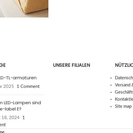
ÄGE
UNSERE FILIALEN
NÜTZLIC
 LED-TL-armaturen
Datensch
Versand 
ar 2025
1 Comment
Geschäft
Kontakti
 LED-Lampen sind
Site map
e-label E?
 18, 2024
1
ent
me
.