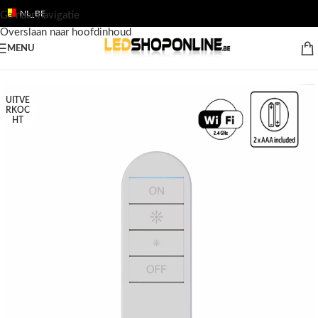
NL_BE
Ga naar navigatie
Overslaan naar hoofdinhoud
MENU
Home
/
Shop
/
Producten
/
TOEBEHOREN
/
230v LED dimmers
UITVE
RKOC
HT