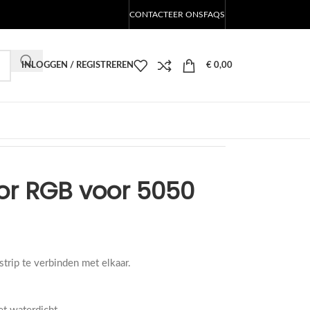
CONTACTEER ONS
FAQS
INLOGGEN / REGISTREREN
€
0,00
or RGB voor 5050
rip te verbinden met elkaar.