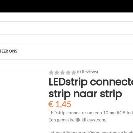
EER ONS
ip connector RGB voor 5050 strip naar strip
(0 Reviews)
LEDstrip connect
strip naar strip
€
1,45
LEDstrip connector om een 10mm RGB ledst
Een gemakkelijk kliksysteem.