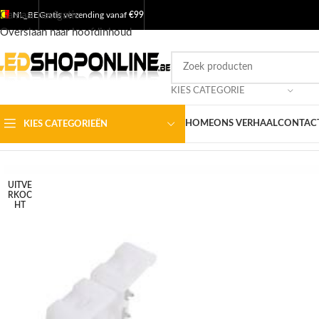
Ga naar navigatie
NL_BE
Gratis verzending vanaf
€99
Overslaan naar hoofdinhoud
KIES CATEGORIE
HOME
ONS VERHAAL
CONTACT
KIES CATEGORIEËN
Home
/
Shop
/
Producten
/
LED STRIPS
/
LED strips toebehoren
/
LEDstr
UITVE
RKOC
HT