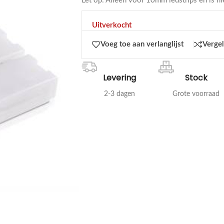
Let op: Alleen voor 10mm ledstrips en is ni
Uitverkocht
Voeg toe aan verlanglijst
Vergel
Levering
Stock
2-3 dagen
Grote voorraad