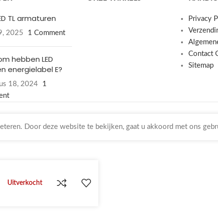
LED TL armaturen
Privacy P
Verzendi
19, 2025
1 Comment
Algemen
Contact 
om hebben LED
Sitemap
n energielabel E?
us 18, 2024
1
ent
teren. Door deze website te bekijken, gaat u akkoord met ons gebr
Uitverkocht