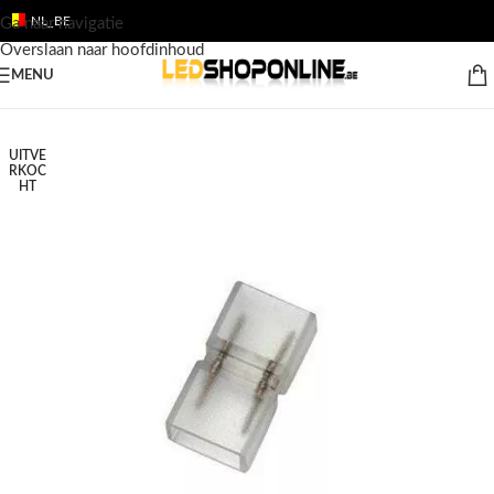
NL_BE
Ga naar navigatie
Overslaan naar hoofdinhoud
MENU
Home
/
Shop
/
Producten
/
LED STRIPS
/
LED strips toebehoren
UITVE
RKOC
HT