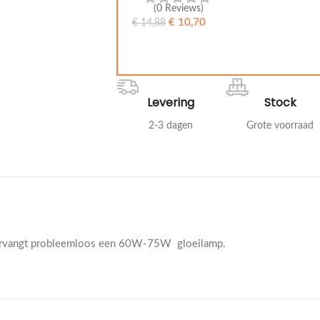
(0 Reviews)
€
10,70
€
14,88
LEES MEER
Levering
Stock
2-3 dagen
Grote voorraad
vervangt probleemloos een 60W-75W gloeilamp.