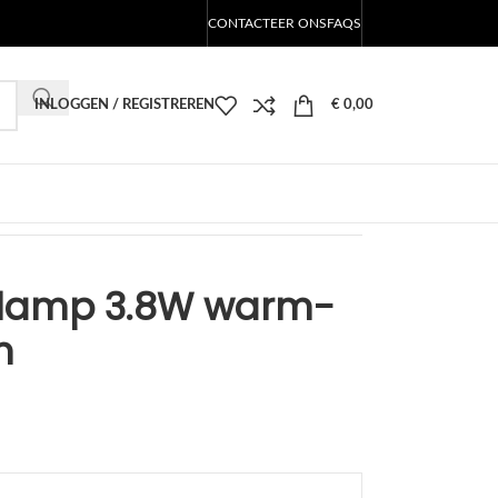
CONTACTEER ONS
FAQS
INLOGGEN / REGISTREREN
€
0,00
D lamp 3.8W warm-
m