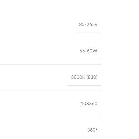
85-265v
55-60W
3000K (830)
108×60
360°