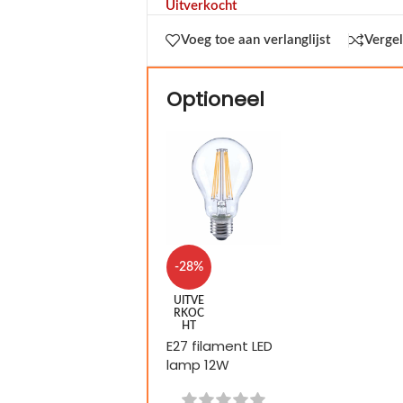
Uitverkocht
Voeg toe aan verlanglijst
Vergel
Optioneel
-28%
UITVE
RKOC
HT
E27 filament LED
lamp 12W
dimbaar hoge
lumen 1521LM