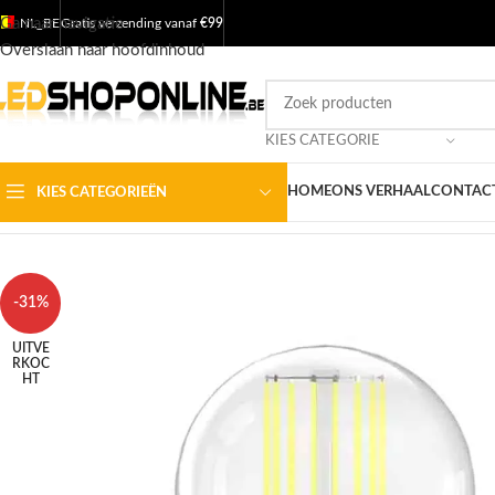
Ga naar navigatie
NL_BE
Gratis verzending vanaf
€99
Overslaan naar hoofdinhoud
KIES CATEGORIE
HOME
ONS VERHAAL
CONTACT
KIES CATEGORIEËN
Home
/
Shop
/
Producten
/
LED LAMPEN
/
LED Filament lampen
/
E27 f
-31%
UITVE
RKOC
HT