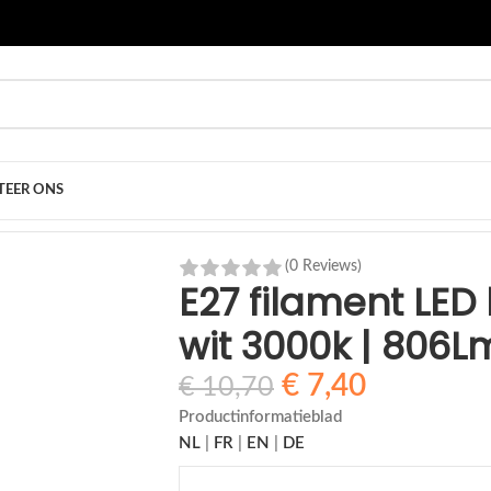
EER ONS
ilament LED lamp 3.8W warm-wit 3000k | 806Lm
(0 Reviews)
E27 filament LE
wit 3000k | 806L
€
7,40
€
10,70
Productinformatieblad
NL
|
FR
|
EN
|
DE