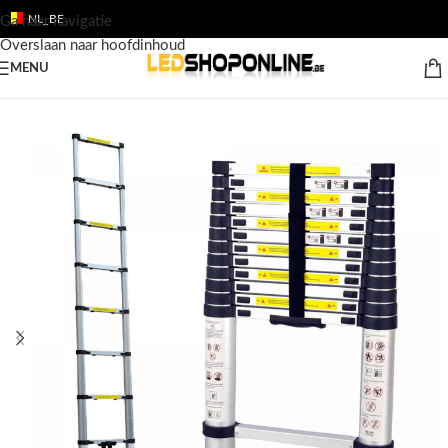
NL_BE
Ga naar navigatie
Overslaan naar hoofdinhoud
MENU
Home
/
Shop
/
Producten
/
GEREEDSCHAP
/
Ladders